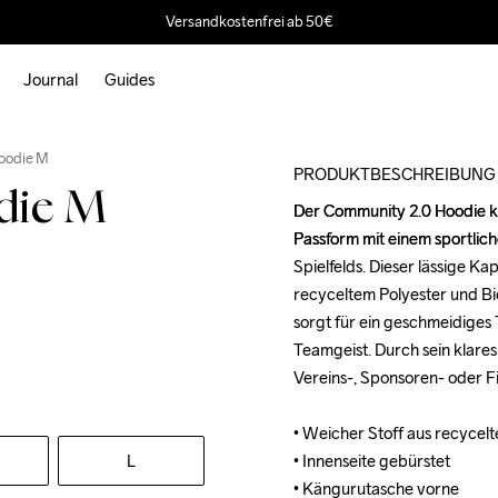
Versandkostenfrei ab 50€
Journal
Guides
oodie M
PRODUKTBESCHREIBUNG
die M
Der Community 2.0 Hoodie ko
Der Community 2.0 Hoodie ko
Passform mit einem sportlic
Passform mit einem sportlic
Spielfelds. Dieser lässige K
Spielfelds. Dieser lässige K
recyceltem Polyester und Bio
recyceltem Polyester und Bio
sorgt für ein geschmeidiges
sorgt für ein geschmeidiges
Teamgeist. Durch sein klares 
Teamgeist. Durch sein klares 
Vereins-, Sponsoren- oder Fi
Vereins-, Sponsoren- oder Fi
• Weicher Stoff aus recycel
• Weicher Stoff aus recycel
L
• Innenseite gebürstet

• Innenseite gebürstet

• Kängurutasche vorne

• Kängurutasche vorne
