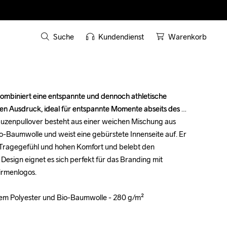
Suche
Kundendienst
Warenkorb
mbiniert eine entspannte und dennoch athletische 
mbiniert eine entspannte und dennoch athletische 
hen Ausdruck, ideal für entspannte Momente abseits des 
hen Ausdruck, ideal für entspannte Momente abseits des 
apuzenpullover besteht aus einer weichen Mischung aus 
apuzenpullover besteht aus einer weichen Mischung aus 
-Baumwolle und weist eine gebürstete Innenseite auf. Er 
-Baumwolle und weist eine gebürstete Innenseite auf. Er 
 Tragegefühl und hohen Komfort und belebt den 
 Tragegefühl und hohen Komfort und belebt den 
Design eignet es sich perfekt für das Branding mit 
Design eignet es sich perfekt für das Branding mit 
rmenlogos.

rmenlogos.

tem Polyester und Bio-Baumwolle - 280 g/m²

tem Polyester und Bio-Baumwolle - 280 g/m²
