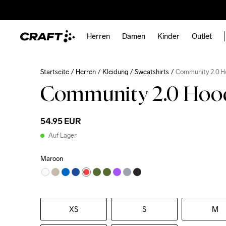
Herren
Damen
Kinder
Outlet
Startseite
Herren
Kleidung
Sweatshirts
Community 2.0 H
Community 2.0 Hoo
54.95 EUR
Auf Lager
Maroon
XS
S
M