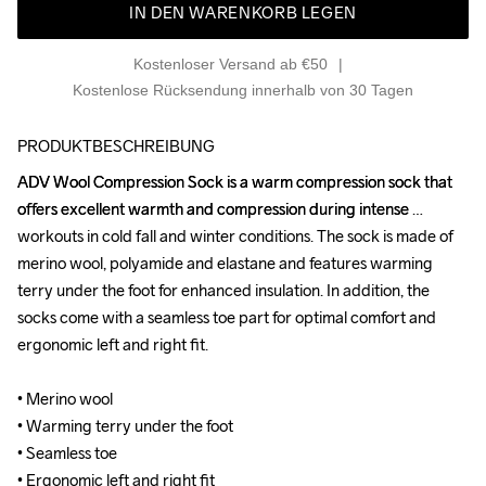
IN DEN WARENKORB LEGEN
Kostenloser Versand ab €50
Kostenlose Rücksendung innerhalb von 30 Tagen
PRODUKTBESCHREIBUNG
ADV Wool Compression Sock is a warm compression sock that 
ADV Wool Compression Sock is a warm compression sock that 
offers excellent warmth and compression during intense 
offers excellent warmth and compression during intense 
workouts in cold fall and winter conditions. The sock is made of 
workouts in cold fall and winter conditions. The sock is made of 
merino wool, polyamide and elastane and features warming 
merino wool, polyamide and elastane and features warming 
terry under the foot for enhanced insulation. In addition, the 
terry under the foot for enhanced insulation. In addition, the 
socks come with a seamless toe part for optimal comfort and 
socks come with a seamless toe part for optimal comfort and 
ergonomic left and right fit.

ergonomic left and right fit.

• Merino wool 

• Merino wool 

• Warming terry under the foot

• Warming terry under the foot

• Seamless toe

• Seamless toe

• Ergonomic left and right fit
• Ergonomic left and right fit