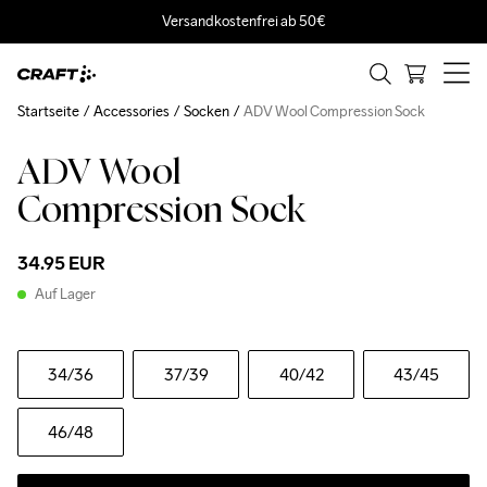
Versandkostenfrei ab 50€
Startseite
Accessories
Socken
ADV Wool Compression Sock
ADV Wool
Compression Sock
34.95 EUR
Auf Lager
34
/36
37
/39
40
/42
43
/45
46
/48