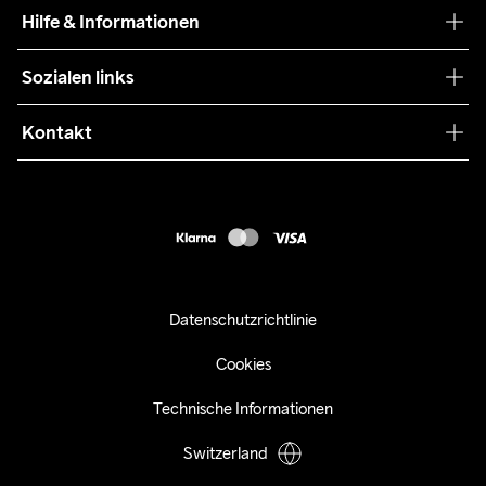
Craft Care Guide
Hilfe & Informationen
Teamwear
Kaufbedingungen
Sozialen links
Zusammenarbeit
Retouren
Press
Kontakt
Kundendienst
info@craftsportswear.ch
FAQ
+41 32 841 08 36
Accessibility statement
Kauf widerrufen
Datenschutzrichtlinie
Cookies
Technische Informationen
Switzerland