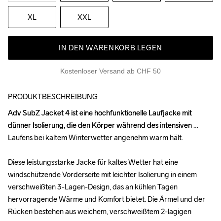
XL
XXL
IN DEN WARENKORB LEGEN
Kostenloser Versand ab CHF 50
PRODUKTBESCHREIBUNG
Adv SubZ Jacket 4 ist eine hochfunktionelle Laufjacke mit 
Adv SubZ Jacket 4 ist eine hochfunktionelle Laufjacke mit 
dünner Isolierung, die den Körper während des intensiven 
dünner Isolierung, die den Körper während des intensiven 
Laufens bei kaltem Winterwetter angenehm warm hält. 

Laufens bei kaltem Winterwetter angenehm warm hält. 

Diese leistungsstarke Jacke für kaltes Wetter hat eine 
Diese leistungsstarke Jacke für kaltes Wetter hat eine 
windschützende Vorderseite mit leichter Isolierung in einem 
windschützende Vorderseite mit leichter Isolierung in einem 
verschweißten 3-Lagen-Design, das an kühlen Tagen 
verschweißten 3-Lagen-Design, das an kühlen Tagen 
hervorragende Wärme und Komfort bietet. Die Ärmel und der 
hervorragende Wärme und Komfort bietet. Die Ärmel und der 
Rücken bestehen aus weichem, verschweißtem 2-lagigen 
Rücken bestehen aus weichem, verschweißtem 2-lagigen 