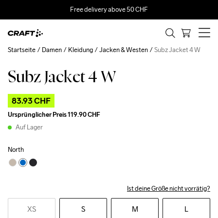
Free delivery above 50 CHF
Startseite
Damen
Kleidung
Jacken & Westen
Subz Jacket 4 W
Subz Jacket 4 W
Outlet
83.93 CHF
Ursprünglicher Preis
119.90 CHF
Auf Lager
North
Ist deine Größe nicht vorrätig?
XS
S
M
L