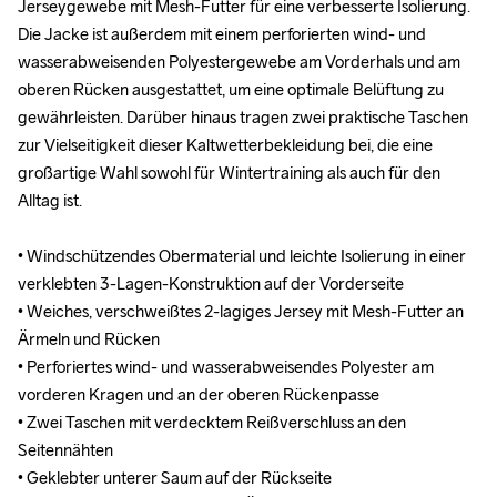
Jerseygewebe mit Mesh-Futter für eine verbesserte Isolierung. 
Jerseygewebe mit Mesh-Futter für eine verbesserte Isolierung. 
Die Jacke ist außerdem mit einem perforierten wind- und 
Die Jacke ist außerdem mit einem perforierten wind- und 
wasserabweisenden Polyestergewebe am Vorderhals und am 
wasserabweisenden Polyestergewebe am Vorderhals und am 
oberen Rücken ausgestattet, um eine optimale Belüftung zu 
oberen Rücken ausgestattet, um eine optimale Belüftung zu 
gewährleisten. Darüber hinaus tragen zwei praktische Taschen 
gewährleisten. Darüber hinaus tragen zwei praktische Taschen 
zur Vielseitigkeit dieser Kaltwetterbekleidung bei, die eine 
zur Vielseitigkeit dieser Kaltwetterbekleidung bei, die eine 
großartige Wahl sowohl für Wintertraining als auch für den 
großartige Wahl sowohl für Wintertraining als auch für den 
Alltag ist.

Alltag ist.

• Windschützendes Obermaterial und leichte Isolierung in einer 
• Windschützendes Obermaterial und leichte Isolierung in einer 
verklebten 3-Lagen-Konstruktion auf der Vorderseite

verklebten 3-Lagen-Konstruktion auf der Vorderseite

• Weiches, verschweißtes 2-lagiges Jersey mit Mesh-Futter an 
• Weiches, verschweißtes 2-lagiges Jersey mit Mesh-Futter an 
Ärmeln und Rücken

Ärmeln und Rücken

• Perforiertes wind- und wasserabweisendes Polyester am 
• Perforiertes wind- und wasserabweisendes Polyester am 
vorderen Kragen und an der oberen Rückenpasse

vorderen Kragen und an der oberen Rückenpasse

• Zwei Taschen mit verdecktem Reißverschluss an den 
• Zwei Taschen mit verdecktem Reißverschluss an den 
Seitennähten

Seitennähten

• Geklebter unterer Saum auf der Rückseite

• Geklebter unterer Saum auf der Rückseite
