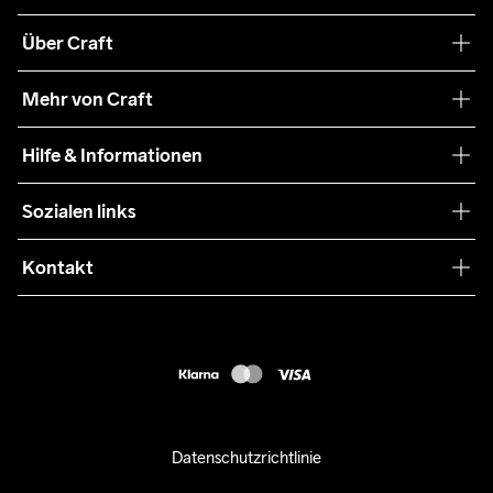
Über Craft
Unsere Philosophie
Mehr von Craft
Nachhaltigkeit
Craft Care Guide
Hilfe & Informationen
Teamwear
Kaufbedingungen
Sozialen links
Zusammenarbeit
Retouren
Press
Kontakt
Kundendienst
info@craftsportswear.ch
FAQ
+41 32 841 08 36
Accessibility statement
Kauf widerrufen
Datenschutzrichtlinie