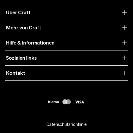
Über Craft
Unsere Philosophie
Mehr von Craft
Nachhaltigkeit
Craft Care Guide
Hilfe & Informationen
Teamwear
Kaufbedingungen
Sozialen links
Zusammenarbeit
Retouren
Press
Kontakt
Kundendienst
info@craftsportswear.ch
FAQ
+41 32 841 08 36
Accessibility statement
Kauf widerrufen
Datenschutzrichtlinie