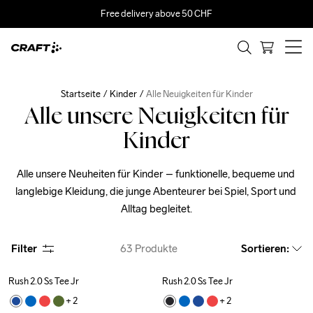
Free delivery above 50 CHF
Startseite
Kinder
Alle Neuigkeiten für Kinder
Alle unsere Neuigkeiten für
Kinder
Alle unsere Neuheiten für Kinder – funktionelle, bequeme und 
langlebige Kleidung, die junge Abenteurer bei Spiel, Sport und 
Alltag begleitet.
Filter
63
Produkte
Sortieren
:
Rush 2.0 Ss Tee Jr
Rush 2.0 Ss Tee Jr
+ 
2
+ 
2