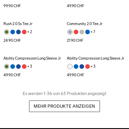
99.90
CHF
49.90
CHF
Rush 2.0 Ss Tee Jr
Community 2.0 Tee Jr
+ 
2
+ 
7
24.90
CHF
21.90
CHF
Ability Compression Long Sleeve Jr
Ability Compression Long Sleeve Jr
+ 
3
+ 
3
49.90
CHF
49.90
CHF
Es werden 1-36 von 63 Produkten angezeigt
MEHR PRODUKTE ANZEIGEN