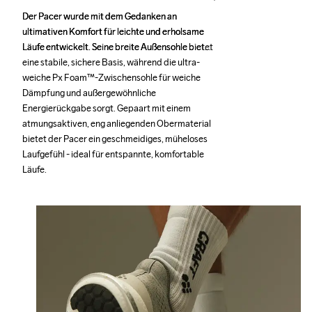
Der Pacer wurde mit dem Gedanken an 
Der Pacer wurde mit dem Gedanken an 
ultimativen Komfort für leichte und erholsame 
ultimativen Komfort für leichte und erholsame 
Läufe entwickelt. Seine breite Außensohle bietet 
Läufe entwickelt. Seine breite Außensohle bietet 
eine stabile, sichere Basis, während die ultra-
eine stabile, sichere Basis, während die ultra-
weiche Px Foam™-Zwischensohle für weiche 
weiche Px Foam™-Zwischensohle für weiche 
Dämpfung und außergewöhnliche 
Dämpfung und außergewöhnliche 
Energierückgabe sorgt. Gepaart mit einem 
Energierückgabe sorgt. Gepaart mit einem 
atmungsaktiven, eng anliegenden Obermaterial 
atmungsaktiven, eng anliegenden Obermaterial 
bietet der Pacer ein geschmeidiges, müheloses 
bietet der Pacer ein geschmeidiges, müheloses 
Laufgefühl - ideal für entspannte, komfortable 
Laufgefühl - ideal für entspannte, komfortable 
Läufe.
Läufe.