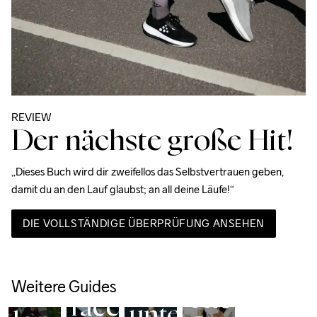
REVIEW
Der nächste große Hit!
„Dieses Buch wird dir zweifellos das Selbstvertrauen geben, 
damit du an den Lauf glaubst; an all deine Läufe!“
DIE VOLLSTÄNDIGE ÜBERPRÜFUNG ANSEHEN
Shoe 
Nordlite 
Rotation 
Endurance 
Speed 2
Program
3 
The
Laufschuhe
Warum
Weitere Guides
Your
The
race
unterschiedliche