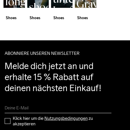
long
Gravel
shoe
Laufschuhe
distance
Pack
for
Shoes
Shoes
Shoes
Shoes
sinnvoll
hero
everyone
sind
ABONNIERE UNSEREN NEWSLETTER
Melde dich jetzt an und 
erhalte 15 % Rabatt auf 
deinen nächsten Einkauf!
Klick hier um die 
Nutzungsbedingungen
 zu 
akzeptieren