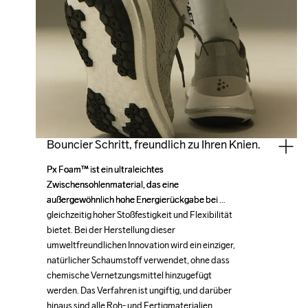
Bouncier Schritt, freundlich zu Ihren Knien.
Px Foam™ ist ein ultraleichtes 
Px Foam™ ist ein ultraleichtes 
Zwischensohlenmaterial, das eine 
Zwischensohlenmaterial, das eine 
außergewöhnlich hohe Energierückgabe bei 
außergewöhnlich hohe Energierückgabe bei 
gleichzeitig hoher Stoßfestigkeit und Flexibilität 
gleichzeitig hoher Stoßfestigkeit und Flexibilität 
bietet. Bei der Herstellung dieser 
bietet. Bei der Herstellung dieser 
umweltfreundlichen Innovation wird ein einziger, 
umweltfreundlichen Innovation wird ein einziger, 
natürlicher Schaumstoff verwendet, ohne dass 
natürlicher Schaumstoff verwendet, ohne dass 
chemische Vernetzungsmittel hinzugefügt 
chemische Vernetzungsmittel hinzugefügt 
werden. Das Verfahren ist ungiftig, und darüber 
werden. Das Verfahren ist ungiftig, und darüber 
hinaus sind alle Roh- und Fertigmaterialien 
hinaus sind alle Roh- und Fertigmaterialien 