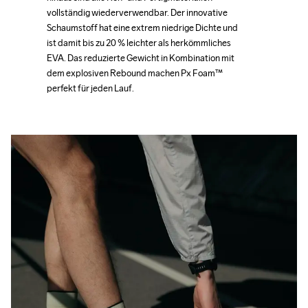
vollständig wiederverwendbar. Der innovative 
vollständig wiederverwendbar. Der innovative 
Schaumstoff hat eine extrem niedrige Dichte und 
Schaumstoff hat eine extrem niedrige Dichte und 
ist damit bis zu 20 % leichter als herkömmliches 
ist damit bis zu 20 % leichter als herkömmliches 
EVA. Das reduzierte Gewicht in Kombination mit 
EVA. Das reduzierte Gewicht in Kombination mit 
dem explosiven Rebound machen Px Foam™ 
dem explosiven Rebound machen Px Foam™ 
perfekt für jeden Lauf.
perfekt für jeden Lauf.