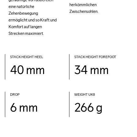
herkömmlichen 
herkömmlichen 
eine natürliche 
eine natürliche 
Zwischensohlen.
Zwischensohlen.
Zehenbewegung 
Zehenbewegung 
ermöglicht und so Kraft und 
ermöglicht und so Kraft und 
Komfort auf langen 
Komfort auf langen 
Strecken maximiert.
Strecken maximiert.
STACK HEIGHT HEEL
STACK HEIGHT FOREFOOT
40 mm
34 mm
DROP 
WEIGHT UK8
6 mm
266 g