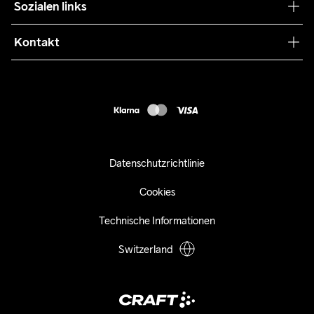
Sozialen links
Zusammenarbeit
Retouren
Press
Kontakt
Kundendienst
info@craftsportswear.ch
FAQ
+41 32 841 08 36
Accessibility statement
Kauf widerrufen
Datenschutzrichtlinie
Cookies
Technische Informationen
Switzerland