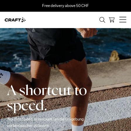
Free delivery above 50 CHF
A shortcut to
speed.
 Nordlite Speed, entwickelt, um die Umgebung 
vorbeirauschen zu lassen.