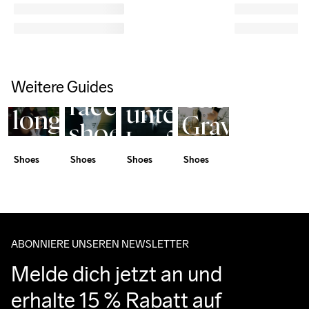
Shoe 
Nordlite 
Rotation 
Endurance 
Speed 2
Program
3 
The
Laufschuhe
Warum
Weitere Guides
Your
The
race
unterschiedliche
long
Gravel
shoe
Laufschuhe
distance
Pack
for
Shoes
Shoes
Shoes
Shoes
sinnvoll
hero
everyone
sind
ABONNIERE UNSEREN NEWSLETTER
Melde dich jetzt an und 
erhalte 15 % Rabatt auf 