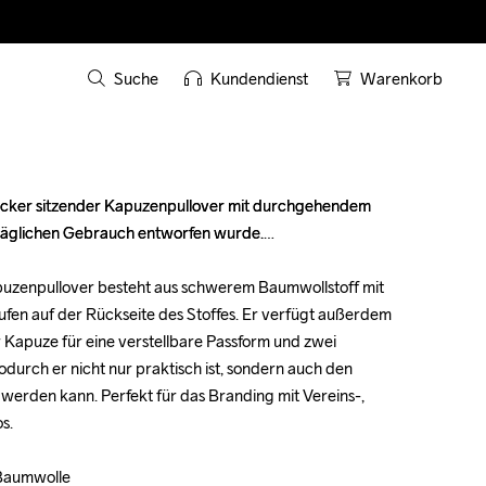
Suche
Kundendienst
Warenkorb
locker sitzender Kapuzenpullover mit durchgehendem 
locker sitzender Kapuzenpullover mit durchgehendem 
 täglichen Gebrauch entworfen wurde.

 täglichen Gebrauch entworfen wurde.

Kapuzenpullover besteht aus schwerem Baumwollstoff mit 
Kapuzenpullover besteht aus schwerem Baumwollstoff mit 
fen auf der Rückseite des Stoffes. Er verfügt außerdem 
fen auf der Rückseite des Stoffes. Er verfügt außerdem 
 Kapuze für eine verstellbare Passform und zwei 
 Kapuze für eine verstellbare Passform und zwei 
durch er nicht nur praktisch ist, sondern auch den 
durch er nicht nur praktisch ist, sondern auch den 
 werden kann. Perfekt für das Branding mit Vereins-, 
 werden kann. Perfekt für das Branding mit Vereins-, 
.

.

Baumwolle

Baumwolle
