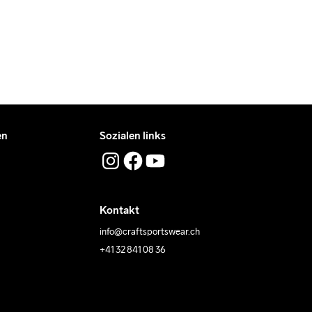
en
Sozialen links
Kontakt
info@craftsportswear.ch
+41 32 841 08 36