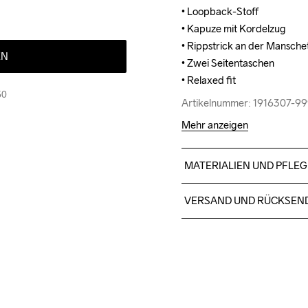
• Loopback-Stoff

• Loopback-Stoff

• Kapuze mit Kordelzug

• Kapuze mit Kordelzug

• Rippstrick an der Mansche
• Rippstrick an der Mansche
EN
• Zwei Seitentaschen

• Zwei Seitentaschen

• Relaxed fit
• Relaxed fit
50
Artikelnummer: 1916307-9
Artikelnummer: 1916307-9
Mehr anzeigen
MATERIALIEN UND PFLEG
Hauptmaterial: 100% Bio-B
VERSAND UND RÜCKSEN
Für Bestellungen unter die
Wir arbeiten mit DHL zusamm
Bitte gib eine Adresse an,