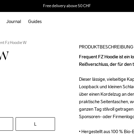
Free delivery above 50 CHF
Journal
Guides
nt Fz Hoodie W
PRODUKTBESCHREIBUNG
 W
Frequent FZ Hoodie ist ein 
Frequent FZ Hoodie ist ein 
Reißverschluss, der für den
Reißverschluss, der für den
Dieser lässige, vielseitige 
Dieser lässige, vielseitige 
Loopback und kleinen Schlau
Loopback und kleinen Schlau
über einen Kordelzug an der
über einen Kordelzug an der
praktische Seitentaschen, wo
praktische Seitentaschen, wo
ganzen Tag stilvoll getragen
ganzen Tag stilvoll getragen
Sponsoren- oder Firmenlogos
Sponsoren- oder Firmenlogos
L
• Hergestellt aus 100 % Bio-
• Hergestellt aus 100 % Bio-