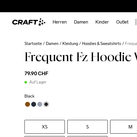
Herren
Damen
Kinder
Outlet
Startseite
Damen
Kleidung
Hoodies & Sweatshirts
Freque
Frequent Fz Hoodie
79.90 CHF
Auf Lager
Black
XS
S
M