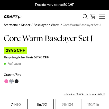
Free delivery above 50 CHF
Startseite
Kinder
Baselayer
Warm
Core Warm Baselayer Set J
Core Warm Baselayer Set J
Outlet
29.95 CHF
Ursprünglicher Preis
59.90 CHF
Auf Lager
Granite/Ray
Ist deine Größe nicht vorrätig?
74
/80
86
/92
98
/104
110
/116