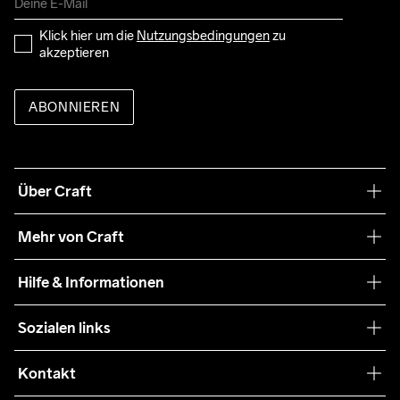
Klick hier um die 
Nutzungsbedingungen
 zu 
akzeptieren
ABONNIEREN
Über Craft
Unsere Philosophie
Mehr von Craft
Nachhaltigkeit
Craft Care Guide
Hilfe & Informationen
Teamwear
Kaufbedingungen
Sozialen links
Zusammenarbeit
Retouren
Press
Kontakt
Kundendienst