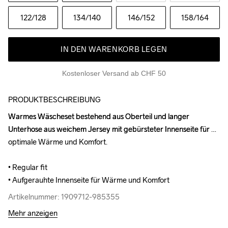
122
/128
134
/140
146
/152
158
/164
IN DEN WARENKORB LEGEN
Kostenloser Versand ab CHF 50
PRODUKTBESCHREIBUNG
Warmes Wäscheset bestehend aus Oberteil und langer 
Warmes Wäscheset bestehend aus Oberteil und langer 
Unterhose aus weichem Jersey mit gebürsteter Innenseite für 
Unterhose aus weichem Jersey mit gebürsteter Innenseite für 
optimale Wärme und Komfort.

optimale Wärme und Komfort.

• Regular fit

• Regular fit

• Aufgerauhte Innenseite für Wärme und Komfort
• Aufgerauhte Innenseite für Wärme und Komfort
Artikelnummer: 1909712-985355
Artikelnummer: 1909712-985355
Mehr anzeigen