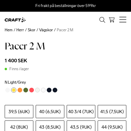
Fri frakt på beställningar över 599kr
Hem
Herr
Skor
Vägskor
Pacer 2 M
Pacer 2 M
1 400 SEK
Finns i lager
N Light/Grey
39,5 (6UK)
40 (6,5UK)
40 3
/4 (7UK)
41,5 (7,5UK)
42 (8UK)
43 (8,5UK)
43,5 (9UK)
44 (9,5UK)