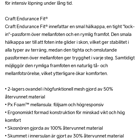
för intensiv löpning under lång tid.

för intensiv löpning under lång tid.

Craft Endurance Fit®

Craft Endurance Fit®

Craft Endurance Fit® innefattar en smal hälkappa, en tight "lock-
Craft Endurance Fit® innefattar en smal hälkappa, en tight "lock-
in"-passform över mellanfoten och en rymlig framfot. Den smala 
in"-passform över mellanfoten och en rymlig framfot. Den smala 
hälkappa ser till att foten inte glider i skon, vilket ger stabilitet i 
hälkappa ser till att foten inte glider i skon, vilket ger stabilitet i 
alla typer av terräng, medan den tighta och omslutande 
alla typer av terräng, medan den tighta och omslutande 
passformen över mellanfoten ger trygghet i varje steg. Samtidigt 
passformen över mellanfoten ger trygghet i varje steg. Samtidigt 
möjliggör den rymliga framfoten en naturlig tå- och 
möjliggör den rymliga framfoten en naturlig tå- och 
mellanfotsrörelse, vilket ytterligare ökar komforten.

mellanfotsrörelse, vilket ytterligare ökar komforten.

• 2-lagers ovandel i högfunktionell mesh gjord av 50% 
• 2-lagers ovandel i högfunktionell mesh gjord av 50% 
återvunnet material

återvunnet material

• Px Foam™ mellansula: följsam och högresponsiv

• Px Foam™ mellansula: följsam och högresponsiv

• Ergonomiskt formad konstruktion för minskad vikt och hög 
• Ergonomiskt formad konstruktion för minskad vikt och hög 
komfort 

komfort 

• Skosnören gjorda av 100% återvunnet material

• Skosnören gjorda av 100% återvunnet material

• Skummet i innersulan är gjort av 30% återvunnet material

• Skummet i innersulan är gjort av 30% återvunnet material
