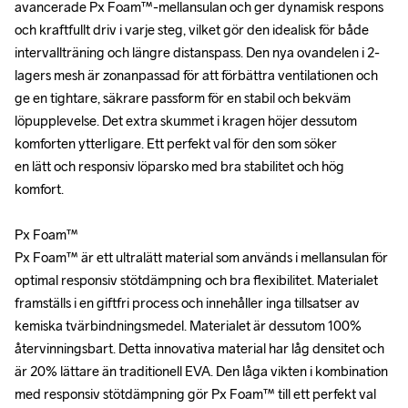
avancerade Px Foam™-mellansulan och ger dynamisk respons 
avancerade Px Foam™-mellansulan och ger dynamisk respons 
och kraftfullt driv i varje steg, vilket gör den idealisk för både 
och kraftfullt driv i varje steg, vilket gör den idealisk för både 
intervallträning och längre distanspass. Den nya ovandelen i 2-
intervallträning och längre distanspass. Den nya ovandelen i 2-
lagers mesh är zonanpassad för att förbättra ventilationen och 
lagers mesh är zonanpassad för att förbättra ventilationen och 
ge en tightare, säkrare passform för en stabil och bekväm 
ge en tightare, säkrare passform för en stabil och bekväm 
löpupplevelse. Det extra skummet i kragen höjer dessutom 
löpupplevelse. Det extra skummet i kragen höjer dessutom 
komforten ytterligare. Ett perfekt val för den som söker 

komforten ytterligare. Ett perfekt val för den som söker 

en lätt och responsiv löparsko med bra stabilitet och hög 
en lätt och responsiv löparsko med bra stabilitet och hög 
komfort.

komfort.

Px Foam™ 

Px Foam™ 

Px Foam™ är ett ultralätt material som används i mellansulan för 
Px Foam™ är ett ultralätt material som används i mellansulan för 
optimal responsiv stötdämpning och bra flexibilitet. Materialet 
optimal responsiv stötdämpning och bra flexibilitet. Materialet 
framställs i en giftfri process och innehåller inga tillsatser av 
framställs i en giftfri process och innehåller inga tillsatser av 
kemiska tvärbindningsmedel. Materialet är dessutom 100% 
kemiska tvärbindningsmedel. Materialet är dessutom 100% 
återvinningsbart. Detta innovativa material har låg densitet och 
återvinningsbart. Detta innovativa material har låg densitet och 
är 20% lättare än traditionell EVA. Den låga vikten i kombination 
är 20% lättare än traditionell EVA. Den låga vikten i kombination 
med responsiv stötdämpning gör Px Foam™ till ett perfekt val 
med responsiv stötdämpning gör Px Foam™ till ett perfekt val 