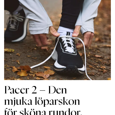
Pacer 2 –
Den
mjuka löparskon
för sköna rundor.