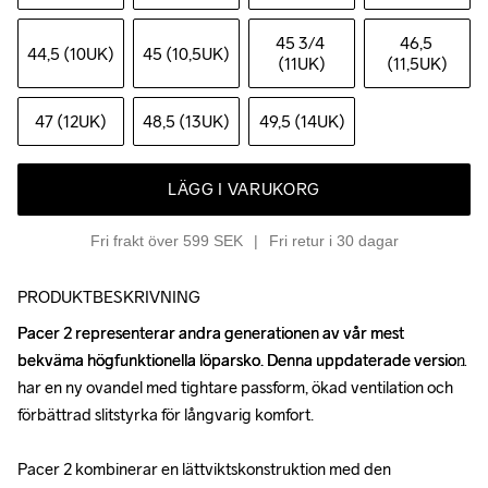
45 3
/4 
46,5 
44,5 (10UK)
45 (10,5UK)
(11UK)
(11,5UK)
47 (12UK)
48,5 (13UK)
49,5 (14UK)
LÄGG I VARUKORG
Fri frakt över 599 SEK
Fri retur i 30 dagar
PRODUKTBESKRIVNING
Pacer 2 representerar andra generationen av vår mest 
Pacer 2 representerar andra generationen av vår mest 
bekväma högfunktionella löparsko. Denna uppdaterade version 
bekväma högfunktionella löparsko. Denna uppdaterade version 
har en ny ovandel med tightare passform, ökad ventilation och 
har en ny ovandel med tightare passform, ökad ventilation och 
förbättrad slitstyrka för långvarig komfort.

förbättrad slitstyrka för långvarig komfort.

Pacer 2 kombinerar en lättviktskonstruktion med den 
Pacer 2 kombinerar en lättviktskonstruktion med den 