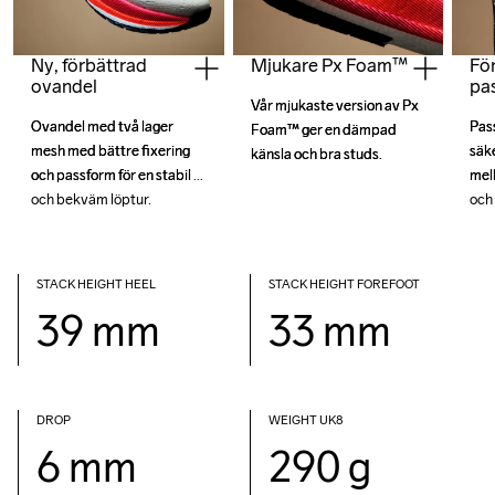
Ny, förbättrad
Mjukare Px Foam™
För
ovandel
pa
Vår mjukaste version av Px 
Vår mjukaste version av Px 
Ovandel med två lager 
Ovandel med två lager 
Pass
Pass
Foam™ ger en dämpad 
Foam™ ger en dämpad 
mesh med bättre fixering 
mesh med bättre fixering 
säke
säke
känsla och bra studs.
känsla och bra studs.
och passform för en stabil 
och passform för en stabil 
mel
mel
och bekväm löptur.
och bekväm löptur.
och 
och 
STACK HEIGHT HEEL
STACK HEIGHT FOREFOOT
39 mm
33 mm
DROP 
WEIGHT UK8
6 mm
290 g