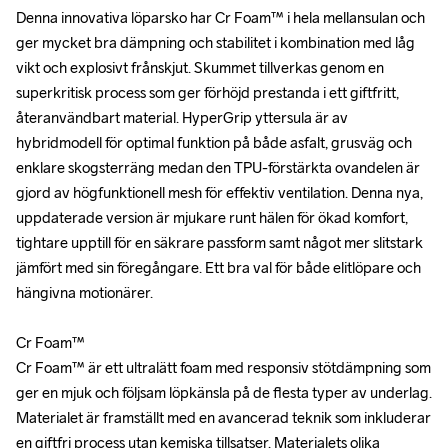
Denna innovativa löparsko har Cr Foam™ i hela mellansulan och 
Denna innovativa löparsko har Cr Foam™ i hela mellansulan och 
ger mycket bra dämpning och stabilitet i kombination med låg 
ger mycket bra dämpning och stabilitet i kombination med låg 
vikt och explosivt frånskjut. Skummet tillverkas genom en 
vikt och explosivt frånskjut. Skummet tillverkas genom en 
superkritisk process som ger förhöjd prestanda i ett giftfritt, 
superkritisk process som ger förhöjd prestanda i ett giftfritt, 
återanvändbart material. HyperGrip yttersula är av 
återanvändbart material. HyperGrip yttersula är av 
hybridmodell för optimal funktion på både asfalt, grusväg och 
hybridmodell för optimal funktion på både asfalt, grusväg och 
enklare skogsterräng medan den TPU-förstärkta ovandelen är 
enklare skogsterräng medan den TPU-förstärkta ovandelen är 
gjord av högfunktionell mesh för effektiv ventilation. Denna nya, 
gjord av högfunktionell mesh för effektiv ventilation. Denna nya, 
uppdaterade version är mjukare runt hälen för ökad komfort, 
uppdaterade version är mjukare runt hälen för ökad komfort, 
tightare upptill för en säkrare passform samt något mer slitstark 
tightare upptill för en säkrare passform samt något mer slitstark 
jämfört med sin föregångare. Ett bra val för både elitlöpare och 
jämfört med sin föregångare. Ett bra val för både elitlöpare och 
hängivna motionärer.

hängivna motionärer.

Cr Foam™

Cr Foam™

Cr Foam™ är ett ultralätt foam med responsiv stötdämpning som 
Cr Foam™ är ett ultralätt foam med responsiv stötdämpning som 
ger en mjuk och följsam löpkänsla på de flesta typer av underlag. 
ger en mjuk och följsam löpkänsla på de flesta typer av underlag. 
Materialet är framställt med en avancerad teknik som inkluderar 
Materialet är framställt med en avancerad teknik som inkluderar 
en giftfri process utan kemiska tillsatser. Materialets olika 
en giftfri process utan kemiska tillsatser. Materialets olika 