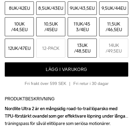
8UK
/42EU
8,5UK
/43EU
9UK
/43,5EU
9,5UK
/44EU
10UK
10,5UK
11UK
/45 
11,5UK
/44,5EU
/45EU
3/4EU
/46,5EU
13UK
14UK
12UK
/47EU
12-PACK
/48,5EU
/49,5EU
LÄGG I VARUKORG
Fri frakt över 599 SEK
Fri retur i 30 dagar
PRODUKTBESKRIVNING
Nordlite Ultra 2 är en mångsidig road-to-trail löparsko med 
Nordlite Ultra 2 är en mångsidig road-to-trail löparsko med 
TPU-förstärkt ovandel som ger effektivare löpning under långa 
TPU-förstärkt ovandel som ger effektivare löpning under långa 
träningspass för såväl elitlöpare som seriösa motionärer.

träningspass för såväl elitlöpare som seriösa motionärer.
