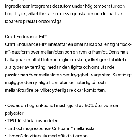
ingredienser integreras dessutom under hög temperatur och 
ingredienser integreras dessutom under hög temperatur och 
högt tryck, vilket förstärker dess egenskaper och förbättrar 
högt tryck, vilket förstärker dess egenskaper och förbättrar 
löparens prestationsförmåga. 

löparens prestationsförmåga. 

Craft Endurance Fit®

Craft Endurance Fit®

Craft Endurance Fit® innefattar en smal hälkappa, en tight "lock-
Craft Endurance Fit® innefattar en smal hälkappa, en tight "lock-
in"-passform över mellanfoten och en rymlig framfot. Den smala 
in"-passform över mellanfoten och en rymlig framfot. Den smala 
hälkappa ser till att foten inte glider i skon, vilket ger stabilitet i 
hälkappa ser till att foten inte glider i skon, vilket ger stabilitet i 
alla typer av terräng, medan den tighta och omslutande 
alla typer av terräng, medan den tighta och omslutande 
passformen över mellanfoten ger trygghet i varje steg. Samtidigt 
passformen över mellanfoten ger trygghet i varje steg. Samtidigt 
möjliggör den rymliga framfoten en naturlig tå- och 
möjliggör den rymliga framfoten en naturlig tå- och 
mellanfotsrörelse, vilket ytterligare ökar komforten.

mellanfotsrörelse, vilket ytterligare ökar komforten.

• Ovandel i högfunktionell mesh gjord av 50% återvunnen 
• Ovandel i högfunktionell mesh gjord av 50% återvunnen 
polyester

polyester

• TPU-förstärkt i ovandelen

• TPU-förstärkt i ovandelen

• Lätt och högresponsiv Cr Foam™ mellansula

• Lätt och högresponsiv Cr Foam™ mellansula

• HyperGrip yttersula med effektivt grepp 

• HyperGrip yttersula med effektivt grepp 
