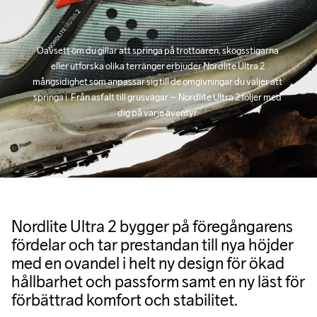
Rubber
Du kan alltid ändra ditt utlämningsställe genom att använda dig 
av Postnords app när du får ditt trackingnummer av oss i ditt 
mail angående leverans.
Oavsett om du gillar att springa på trottoaren, skogsstigarna 
eller utforska olika terränger erbjuder Nordlite Ultra 2 
mångsidighet som anpassar sig till de omgivningar du väljer att 
springa i. Från asfalt till grusvägar – Nordlite Ultra 2 följer med 
dig på varje äventyr.
Nordlite Ultra 2 bygger på föregångarens
fördelar och tar prestandan till nya höjder
med en ovandel i helt ny design för ökad
hållbarhet och passform samt en ny läst för
förbättrad komfort och stabilitet.