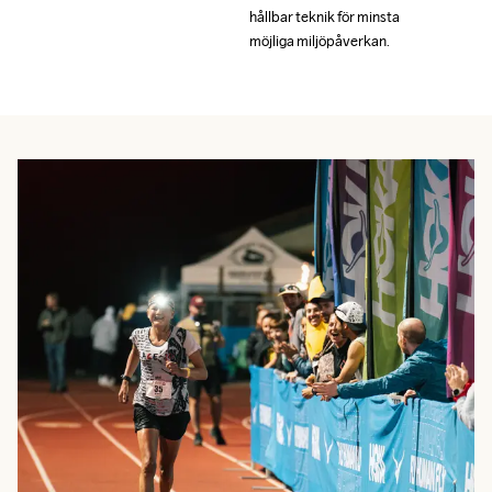
hållbar teknik för minsta 
hållbar teknik för minsta 
möjliga miljöpåverkan.
möjliga miljöpåverkan.