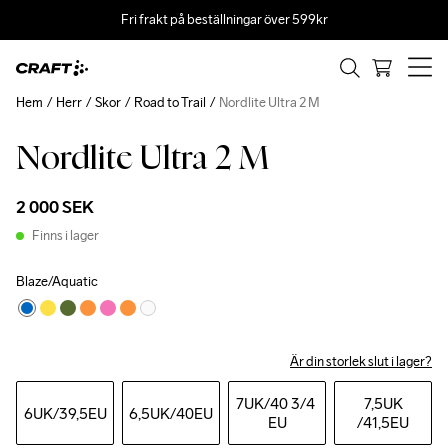
Fri frakt på beställningar över 599kr
Hem
Herr
Skor
Road to Trail
Nordlite Ultra 2 M
Nordlite Ultra 2 M
2 000 SEK
Finns i lager
Blaze/Aquatic
Är din storlek slut i lager?
7UK
/40 3/4 
7,5UK
6UK
/39,5EU
6,5UK
/40EU
EU
/41,5EU