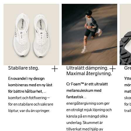
Stabilare steg.
Ultralätt dämpning.
Gre
Maximal återgivning.
En ovandel i ny design 
En ovandel i ny design 
Ytte
Ytte
Cr Foam™ är ett ultralätt 
Cr Foam™ är ett ultralätt 
kombineras med en ny läst 
kombineras med en ny läst 
möns
möns
mellansuleskum med 
mellansuleskum med 
för bättre hållbarhet, 
för bättre hållbarhet, 
mate
mate
fantastisk 
fantastisk 
komfort och fotfixering – 
komfort och fotfixering – 
skon
skon
energiåtergivning som ger 
energiåtergivning som ger 
för en stabilare och säkrare 
för en stabilare och säkrare 
för 
för 
en otroligt mjuk löpning och 
en otroligt mjuk löpning och 
löptur, var du än springer.
löptur, var du än springer.
trai
trai
känsla på en mängd olika 
känsla på en mängd olika 
underlag. Skummet är 
underlag. Skummet är 
tillverkat med hjälp av 
tillverkat med hjälp av 