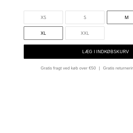
XS
S
M
XL
XXL
LÆG I INDKØBSKURV
Gratis fragt ved køb over €50
Gratis returner