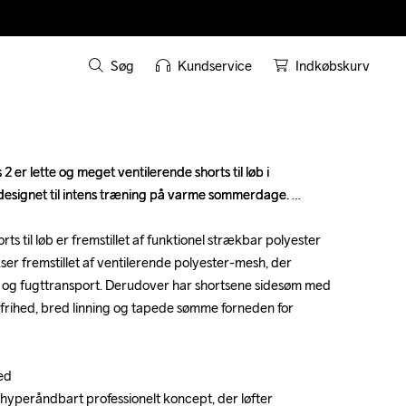
Søg
Kundservice
Indkøbskurv
 er lette og meget ventilerende shorts til løb i 
 er lette og meget ventilerende shorts til løb i 
 designet til intens træning på varme sommerdage. 

 designet til intens træning på varme sommerdage. 

s til løb er fremstillet af funktionel strækbar polyester 
s til løb er fremstillet af funktionel strækbar polyester 
r fremstillet af ventilerende polyester-mesh, der 
r fremstillet af ventilerende polyester-mesh, der 
 og fugttransport. Derudover har shortsene sidesøm med 
 og fugttransport. Derudover har shortsene sidesøm med 
sfrihed, bred linning og tapede sømme forneden for 
sfrihed, bred linning og tapede sømme forneden for 
d 

d 

hyperåndbart professionelt koncept, der løfter 
hyperåndbart professionelt koncept, der løfter 