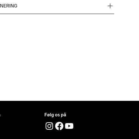
RNERING
id gratis levering med UPS Standard over 500 DKK.
ng i 30 dage.
t Tumble
Ironing Low 
Machine wash 
Temp
40
n
Følg os på