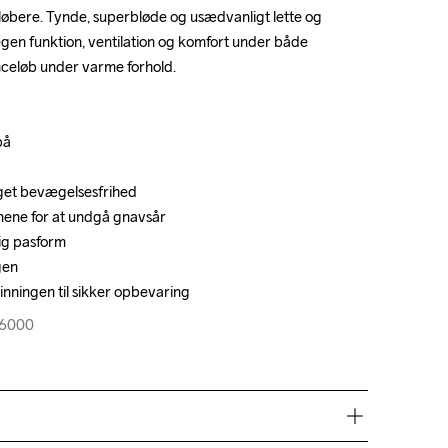
øbere. Tynde, superbløde og usædvanligt lette og 
øbere. Tynde, superbløde og usædvanligt lette og 
egen funktion, ventilation og komfort under både 
egen funktion, ventilation og komfort under både 
celøb under varme forhold.

celøb under varme forhold.

å

å

øget bevægelsesfrihed

øget bevægelsesfrihed

nene for at undgå gnavsår

nene for at undgå gnavsår

ig pasform

ig pasform

en

en

inningen til sikker opbevaring
inningen til sikker opbevaring
46000
46000