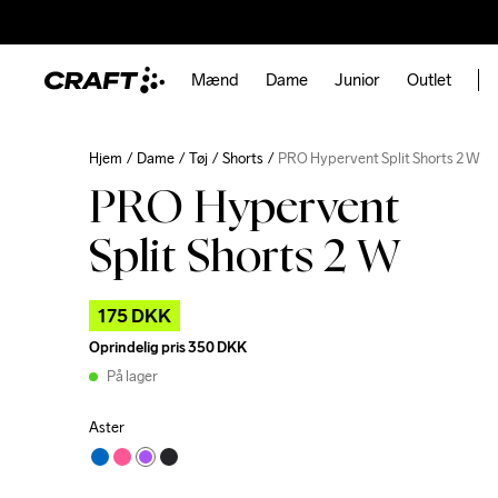
Mænd
Dame
Junior
Outlet
Hjem
Dame
Tøj
Shorts
PRO Hypervent Split Shorts 2 W
PRO Hypervent
Split Shorts 2 W
175 DKK
Oprindelig pris
350 DKK
På lager
Aster