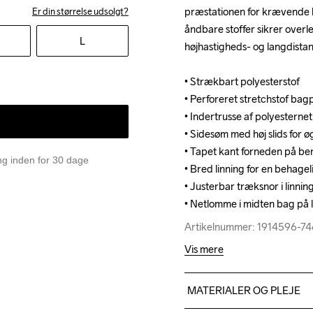
præstationen for krævende l
præstationen for krævende l
Er din størrelse udsolgt?
åndbare stoffer sikrer overl
åndbare stoffer sikrer overl
L
højhastigheds- og langdistan
højhastigheds- og langdistan
• Strækbart polyesterstof

• Strækbart polyesterstof

• Perforeret stretchstof bagp
• Perforeret stretchstof bagp
• Indertrusse af polyesternet

• Indertrusse af polyesternet

• Sidesøm med høj slids for 
• Sidesøm med høj slids for 
• Tapet kant forneden på be
• Tapet kant forneden på be
ing inden for 30 dage
• Bred linning for en behagel
• Bred linning for en behagel
• Justerbar træksnor i linning
• Justerbar træksnor i linning
• Netlomme i midten bag på l
• Netlomme i midten bag på l
Artikelnummer: 1914596-7
Artikelnummer: 1914596-7
Vis mere
MATERIALER OG PLEJE