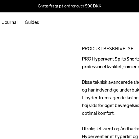
Gratis fragt på ordrer over 500 DKK
Journal
Guides
Outlet
PRODUKTBESKRIVELSE
PRO Hypervent Splits Shorts 2
PRO Hypervent Splits Shorts 2
professionel kvalitet, som er
professionel kvalitet, som er
Disse teknisk avancerede short
Disse teknisk avancerede short
og har indvendige underbukse
og har indvendige underbukse
tilbyder fremragende køling
tilbyder fremragende køling
høj slids for øget bevægelse
høj slids for øget bevægelse
optimal komfort.

optimal komfort.

Utrolig let vægt og åndbarhe
Utrolig let vægt og åndbarhe
Hypervent er et hyperlet og 
Hypervent er et hyperlet og 