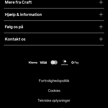
Mere fra Craft
Teamwear
Hjælp & information
Samarbejder
Vilkår og betingelser
Følg os på
Presse
Levering
Sustainability
Kontakt os
Kundeservice
customercare@craftsportswear.com
Vejledninger
+46 (0) 33 722 32 10
FAQ
Accessibility statement
Fortryd dit køb
Fortrolighedspolitik
Cookies
Tekniske oplysninger