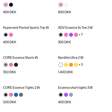
400
DKK
800
DKK
Hypervent Pocket Sports Top W
ADV Essence Ss Tee 2 W
+ 
7
400
DKK
300
DKK
CORE Essence Shorts W
Nordlite Ultra 2 W
+ 
3
350
DKK
1 400
DKK
CORE Essence Tights 2 W
Essence short tights 3 W
500
DKK
400
DKK