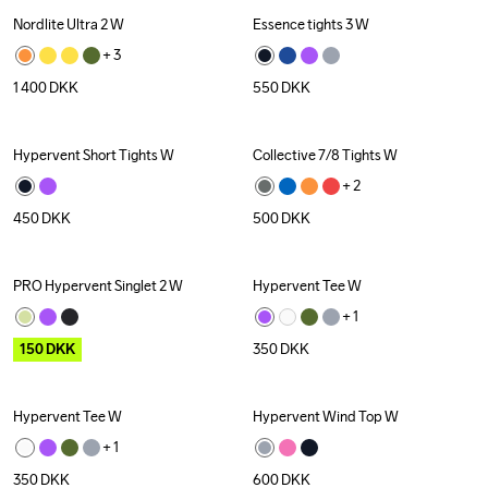
Nordlite Ultra 2 W
Essence tights 3 W
+ 
3
1 400
DKK
550
DKK
Hypervent Short Tights W
Collective 7/8 Tights W
+ 
2
450
DKK
500
DKK
PRO Hypervent Singlet 2 W
Hypervent Tee W
Outlet
+ 
1
150
DKK
350
DKK
Hypervent Tee W
Hypervent Wind Top W
+ 
1
350
DKK
600
DKK