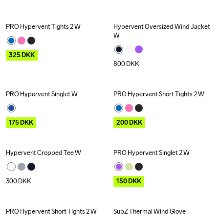
PRO Hypervent Tights 2 W
Hypervent Oversized Wind Jacket 
Outlet
W
325
DKK
800
DKK
PRO Hypervent Singlet W
PRO Hypervent Short Tights 2 W
Outlet
Outlet
175
DKK
200
DKK
Hypervent Cropped Tee W
PRO Hypervent Singlet 2 W
Outlet
300
DKK
150
DKK
PRO Hypervent Short Tights 2 W
SubZ Thermal Wind Glove
Outlet
New