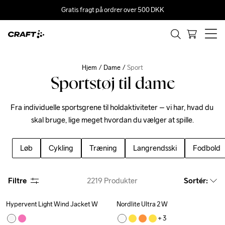
Gratis fragt på ordrer over 500 DKK
Hjem
Dame
Sport
Sportstøj til dame
Fra individuelle sportsgrene til holdaktiviteter – vi har, hvad du 
skal bruge, lige meget hvordan du vælger at spille.
Løb
Cykling
Træning
Langrendsski
Fodbold
Filtre
2219
Produkter
Sortér
:
Hypervent Light Wind Jacket W
Nordlite Ultra 2 W
+ 
3