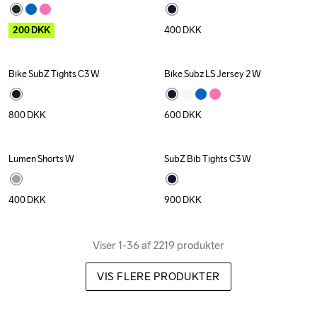
200
DKK
400
DKK
Bike SubZ Tights C3 W
Bike Subz LS Jersey 2 W
New
New
800
DKK
600
DKK
Lumen Shorts W
SubZ Bib Tights C3 W
New
New
400
DKK
900
DKK
Viser 1-36 af 2219 produkter
VIS FLERE PRODUKTER