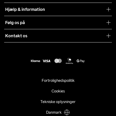
Teamwear
Hjælp & information
Samarbejder
Vilkår og betingelser
Følg os på
Presse
Levering
Sustainability
Kontakt os
Kundeservice
customercare@craftsportswear.com
Vejledninger
+46 (0) 33 722 32 10
FAQ
Accessibility statement
Fortryd dit køb
Fortrolighedspolitik
Cookies
Tekniske oplysninger
Danmark