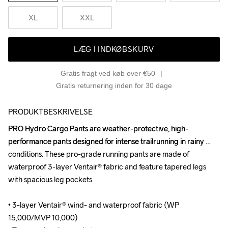
XL
XXL
LÆG I INDKØBSKURV
Gratis fragt ved køb over €50
Gratis returnering inden for 30 dage
PRODUKTBESKRIVELSE
PRO Hydro Cargo Pants are weather-protective, high-
PRO Hydro Cargo Pants are weather-protective, high-
performance pants designed for intense trailrunning in rainy 
performance pants designed for intense trailrunning in rainy 
conditions. These pro-grade running pants are made of 
conditions. These pro-grade running pants are made of 
waterproof 3-layer Ventair® fabric and feature tapered legs 
waterproof 3-layer Ventair® fabric and feature tapered legs 
with spacious leg pockets.

with spacious leg pockets.

• 3-layer Ventair® wind- and waterproof fabric (WP 
• 3-layer Ventair® wind- and waterproof fabric (WP 
15,000/MVP 10,000)

15,000/MVP 10,000)
