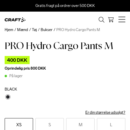
Gratis fragt på ordrer over 500 DKK
Hjem
Mænd
Tøj
Bukser
PRO Hydro Cargo Pants M
PRO Hydro Cargo Pants M
Outlet
400 DKK
Oprindelig pris
800 DKK
På lager
BLACK
Er din størrelse udsolgt?
XS
S
M
L