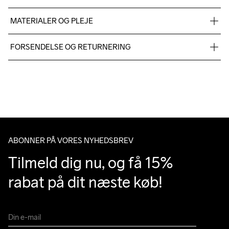
MATERIALER OG PLEJE
Fabric 1: 72% Polyamide 28% Elastane
FORSENDELSE OG RETURNERING
Vi leverer med UPS, og altid gratis levering med UPS Standard 
over 500 DKK.
Do Not Bleach
Do Not Dry 
Do Not Tumble
Ironing Low 
Machine wash 
Du har altid gratis returnering i 30 dage.
Clean
Temp
40
ABONNER PÅ VORES NYHEDSBREV
Tilmeld dig nu, og få 15% 
rabat på dit næste køb!