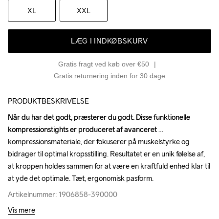
XL
XXL
LÆG I INDKØBSKURV
Gratis fragt ved køb over €50
Gratis returnering inden for 30 dage
PRODUKTBESKRIVELSE
Når du har det godt, præsterer du godt. Disse funktionelle 
Når du har det godt, præsterer du godt. Disse funktionelle 
kompressionstights er produceret af avanceret 
kompressionstights er produceret af avanceret 
kompressionsmateriale, der fokuserer på muskelstyrke og 
kompressionsmateriale, der fokuserer på muskelstyrke og 
bidrager til optimal kropsstilling. Resultatet er en unik følelse af, 
bidrager til optimal kropsstilling. Resultatet er en unik følelse af, 
at kroppen holdes sammen for at være en kraftfuld enhed klar til 
at kroppen holdes sammen for at være en kraftfuld enhed klar til 
at yde det optimale. Tæt, ergonomisk pasform.
at yde det optimale. Tæt, ergonomisk pasform.
Artikelnummer: 1906858-390000
Artikelnummer: 1906858-390000
Vis mere