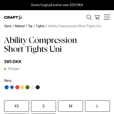
Gratis fragt på ordrer over 500 DKK
Hjem
Mænd
Tøj
Tights
Ability Compression Short Tights Uni
Ability Compression
Short Tights Uni
385 DKK
På lager
Navy
XS
S
M
L