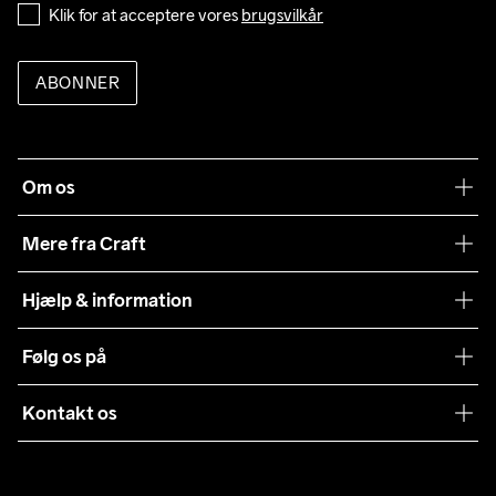
Klik for at acceptere vores 
brugsvilkår
ABONNER
Om os
Vores filosofi
Mere fra Craft
Teamwear
Hjælp & information
Samarbejder
Vilkår og betingelser
Følg os på
Presse
Levering
Sustainability
Kontakt os
Kundeservice
customercare@craftsportswear.com
Vejledninger
+46 (0) 33 722 32 10