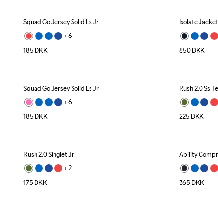
Squad Go Jersey Solid Ls Jr
Isolate Jacke
+ 
6
185
DKK
850
DKK
Squad Go Jersey Solid Ls Jr
Rush 2.0 Ss Te
+ 
6
185
DKK
225
DKK
Rush 2.0 Singlet Jr
Ability Compr
+ 
2
175
DKK
365
DKK