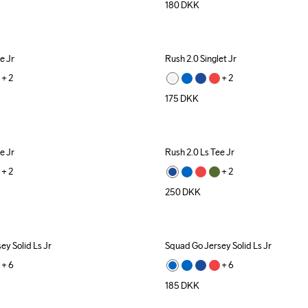
180
DKK
e Jr
Rush 2.0 Singlet Jr
+ 
2
+ 
2
175
DKK
e Jr
Rush 2.0 Ls Tee Jr
+ 
2
+ 
2
250
DKK
ey Solid Ls Jr
Squad Go Jersey Solid Ls Jr
+ 
6
+ 
6
185
DKK