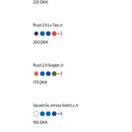
225
DKK
Rush 2.0 Ls Tee Jr
+ 
2
250
DKK
Rush 2.0 Singlet Jr
+ 
2
175
DKK
Squad Go Jersey Solid Ls Jr
+ 
6
185
DKK