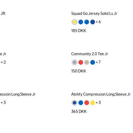
t JR
Squad Go Jersey Solid Ls Jr
+ 
6
185
DKK
e Jr
Community 2.0 Tee Jr
+ 
2
+ 
7
150
DKK
ession Long Sleeve Jr
Ability Compression Long Sleeve Jr
+ 
3
+ 
3
365
DKK