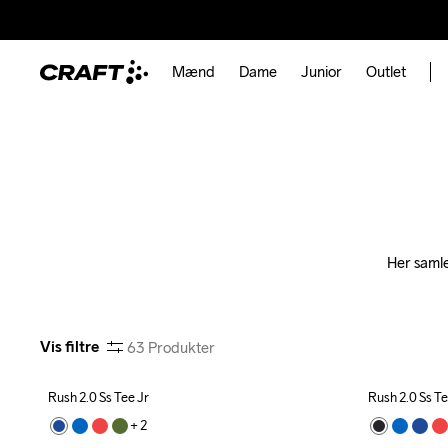
Mænd
Dame
Junior
Outlet
Her samler
Vis filtre
63
Produkter
Rush 2.0 Ss Tee Jr
Rush 2.0 Ss Te
+ 
2