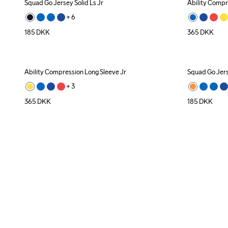
Squad Go Jersey Solid Ls Jr
Ability Compr
+ 
6
185
DKK
365
DKK
Ability Compression Long Sleeve Jr
Squad Go Jers
+ 
3
365
DKK
185
DKK