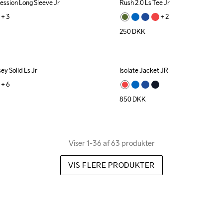
ession Long Sleeve Jr
Rush 2.0 Ls Tee Jr
+ 
3
+ 
2
250
DKK
ey Solid Ls Jr
Isolate Jacket JR
+ 
6
850
DKK
Viser 1-36 af 63 produkter
VIS FLERE PRODUKTER