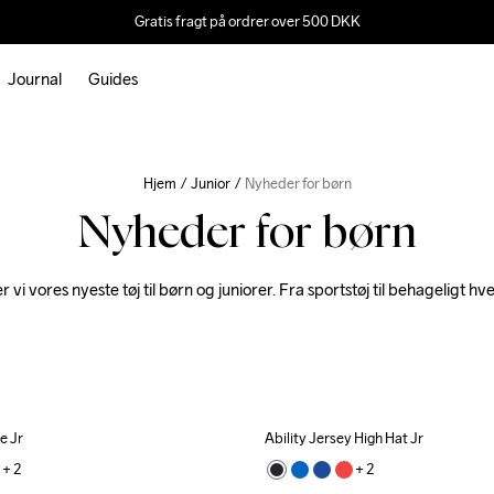
Gratis fragt på ordrer over 500 DKK
Journal
Guides
Hjem
Junior
Nyheder for børn
Nyheder for børn
 vi vores nyeste tøj til børn og juniorer. Fra sportstøj til behageligt hv
e Jr
Ability Jersey High Hat Jr
+ 
2
+ 
2