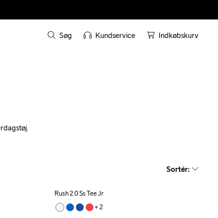
Søg
Kundservice
Indkøbskurv
erdagstøj. 
Sortér
:
Rush 2.0 Ss Tee Jr
+ 
2