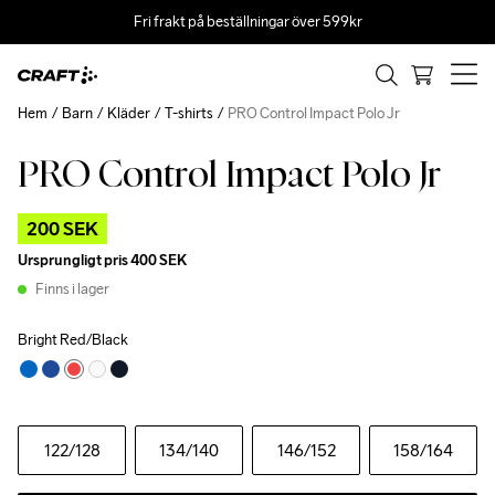
Fri frakt på beställningar över 599kr
Hem
Barn
Kläder
T-shirts
PRO Control Impact Polo Jr
PRO Control Impact Polo Jr
Outlet
Recycled
200 SEK
Ursprungligt pris
400 SEK
Finns i lager
Bright Red/Black
122
/128
134
/140
146
/152
158
/164