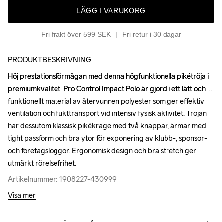
LÄGG I VARUKORG
Fri frakt över 599 SEK
Fri retur i 30 dagar
PRODUKTBESKRIVNING
Höj prestationsförmågan med denna högfunktionella pikétröja i 
Höj prestationsförmågan med denna högfunktionella pikétröja i 
premiumkvalitet. Pro Control Impact Polo är gjord i ett lätt och 
premiumkvalitet. Pro Control Impact Polo är gjord i ett lätt och 
funktionellt material av återvunnen polyester som ger effektiv 
funktionellt material av återvunnen polyester som ger effektiv 
ventilation och fukttransport vid intensiv fysisk aktivitet. Tröjan 
ventilation och fukttransport vid intensiv fysisk aktivitet. Tröjan 
har dessutom klassisk pikékrage med två knappar, ärmar med 
har dessutom klassisk pikékrage med två knappar, ärmar med 
tight passform och bra ytor för exponering av klubb-, sponsor- 
tight passform och bra ytor för exponering av klubb-, sponsor- 
och företagsloggor. Ergonomisk design och bra stretch ger 
och företagsloggor. Ergonomisk design och bra stretch ger 
utmärkt rörelsefrihet.
utmärkt rörelsefrihet.
Artikelnummer: 1908227-430999
Artikelnummer: 1908227-430999
Visa mer