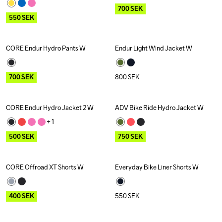
700
SEK
550
SEK
CORE Endur Hydro Pants W
Endur Light Wind Jacket W
Outlet
Recycled
700
SEK
800
SEK
CORE Endur Hydro Jacket 2 W
ADV Bike Ride Hydro Jacket W
Outlet
Outlet
+ 
1
500
SEK
750
SEK
CORE Offroad XT Shorts W
Everyday Bike Liner Shorts W
Outlet
400
SEK
550
SEK