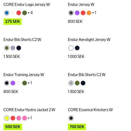
CORE Endur Logo Jersey W
Endur Jersey W
Outlet
+ 
4
+ 
1
275
SEK
800
SEK
Endur Bib Shorts C2 W
Endur Aerolight Jersey W
1 300
SEK
1 000
SEK
Endur Training Jersey W
Endur Bib Shorts C2 W
+ 
1
800
SEK
1 300
SEK
CORE Endur Hydro Jacket 2 W
CORE Essence Knickers W
Outlet
Outlet
Recycled
+ 
1
500
SEK
700
SEK