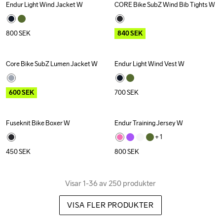
Endur Light Wind Jacket W
CORE Bike SubZ Wind Bib Tights W
Outlet
Recycled
800
SEK
840
SEK
Core Bike SubZ Lumen Jacket W
Endur Light Wind Vest W
Outlet
600
SEK
700
SEK
Fuseknit Bike Boxer W
Endur Training Jersey W
Recycled
+ 
1
450
SEK
800
SEK
Visar 1-36 av 250 produkter
VISA FLER PRODUKTER