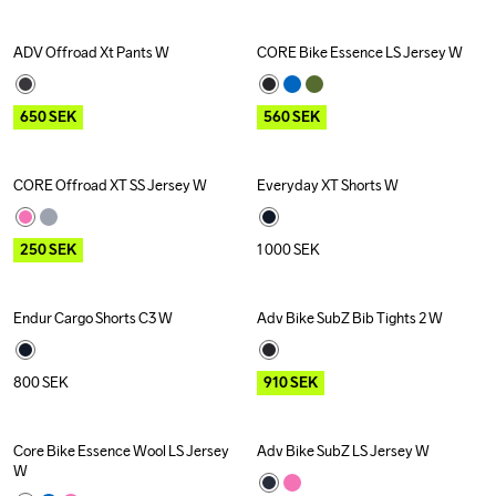
ADV Offroad Xt Pants W
CORE Bike Essence LS Jersey W
Outlet
Outlet
650
SEK
560
SEK
CORE Offroad XT SS Jersey W
Everyday XT Shorts W
Outlet
250
SEK
1 000
SEK
Endur Cargo Shorts C3 W
Adv Bike SubZ Bib Tights 2 W
Outlet
800
SEK
910
SEK
Core Bike Essence Wool LS Jersey 
Adv Bike SubZ LS Jersey W
Outlet
Outlet
W