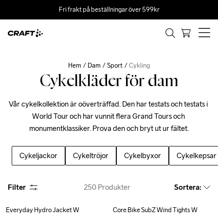
Fri frakt på beställningar över 599kr
Hem
Dam
Sport
Cykling
Cykelkläder för dam
Vår cykelkollektion är oöverträffad. Den har testats och testats i 
World Tour och har vunnit flera Grand Tours och 
monumentklassiker. Prova den och bryt ut ur fältet.
Cykeljackor
Cykeltröjor
Cykelbyxor
Cykelkepsar
Filter
250
Produkter
Sortera
:
Everyday Hydro Jacket W
Core Bike SubZ Wind Tights W
Outlet
Recycled