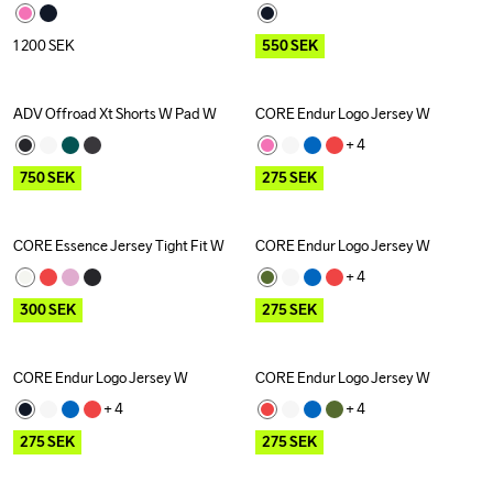
1 200
SEK
550
SEK
ADV Offroad Xt Shorts W Pad W
CORE Endur Logo Jersey W
Outlet
Outlet
+ 
4
750
SEK
275
SEK
CORE Essence Jersey Tight Fit W
CORE Endur Logo Jersey W
Outlet
Outlet
+ 
4
300
SEK
275
SEK
CORE Endur Logo Jersey W
CORE Endur Logo Jersey W
Outlet
Outlet
+ 
4
+ 
4
275
SEK
275
SEK