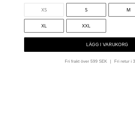
XS
S
M
XL
XXL
LÄGG I VARUKORG
Fri frakt över 599 SEK
Fri retur i