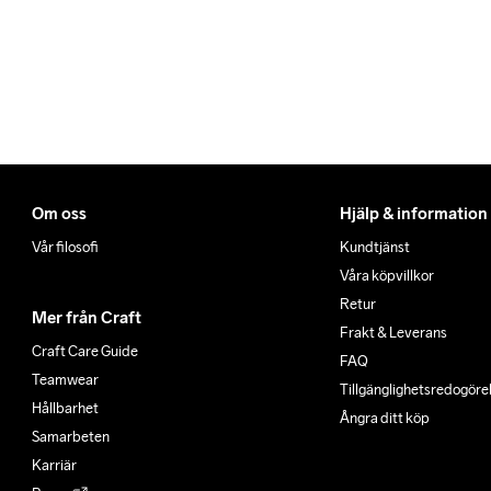
Om oss
Hjälp & information
Vår filosofi
Kundtjänst
Våra köpvillkor
Retur
Mer från Craft
Frakt & Leverans
Craft Care Guide
FAQ
Teamwear
Tillgänglighets­redogöre
Hållbarhet
Ångra ditt köp
Samarbeten
Karriär