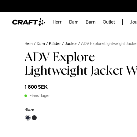
Herr
Dam
Barn
Outlet
Jou
Hem
Dam
Kläder
Jackor
ADV Explore Lightweight Jacke
ADV Explore
Lightweight Jacket 
1 800 SEK
Finns i lager
Blaze