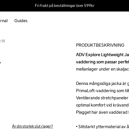
Fri frakt på beställningar över 599kr
rnal
Guides
t W
PRODUKTBESKRIVNING
ADV Explore Lightweight Jac
ADV Explore Lightweight Jac
vaddering som passar perfekt
vaddering som passar perfekt
W
mellanlager under en skaljack
mellanlager under en skaljack
Denna mångsidiga jacka är g
Denna mångsidiga jacka är g
PrimaLoft-vaddering som tills
PrimaLoft-vaddering som tills
Ventilerande stretchpaneler 
Ventilerande stretchpaneler 
optimal komfort vid krävande
optimal komfort vid krävande
Plagget har även vadderad h
Plagget har även vadderad h
Är din storlek slut i lager?
• Slitstarkt yttermaterial av
• Slitstarkt yttermaterial av