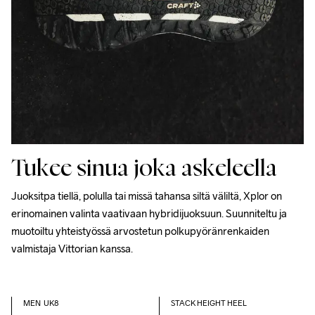
Tukee sinua joka askeleella
Juoksitpa tiellä, polulla tai missä tahansa siltä väliltä, ​​Xplor on 
erinomainen valinta vaativaan hybridijuoksuun. Suunniteltu ja 
muotoiltu yhteistyössä arvostetun polkupyöränrenkaiden 
valmistaja Vittorian kanssa.
MEN  UK8            
STACK HEIGHT HEEL