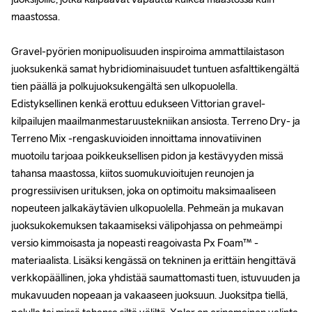
maastossa. 

maastossa. 

Gravel-pyörien monipuolisuuden inspiroima ammattilaistason 
Gravel-pyörien monipuolisuuden inspiroima ammattilaistason 
juoksukenkä samat hybridiominaisuudet tuntuen asfalttikengältä 
juoksukenkä samat hybridiominaisuudet tuntuen asfalttikengältä 
tien päällä ja polkujuoksukengältä sen ulkopuolella. 
tien päällä ja polkujuoksukengältä sen ulkopuolella. 
Edistyksellinen kenkä erottuu edukseen Vittorian gravel-
Edistyksellinen kenkä erottuu edukseen Vittorian gravel-
kilpailujen maailmanmestaruustekniikan ansiosta. Terreno Dry- ja 
kilpailujen maailmanmestaruustekniikan ansiosta. Terreno Dry- ja 
Terreno Mix -rengaskuvioiden innoittama innovatiivinen 
Terreno Mix -rengaskuvioiden innoittama innovatiivinen 
muotoilu tarjoaa poikkeuksellisen pidon ja kestävyyden missä 
muotoilu tarjoaa poikkeuksellisen pidon ja kestävyyden missä 
tahansa maastossa, kiitos suomukuvioitujen reunojen ja 
tahansa maastossa, kiitos suomukuvioitujen reunojen ja 
progressiivisen urituksen, joka on optimoitu maksimaaliseen 
progressiivisen urituksen, joka on optimoitu maksimaaliseen 
nopeuteen jalkakäytävien ulkopuolella. Pehmeän ja mukavan 
nopeuteen jalkakäytävien ulkopuolella. Pehmeän ja mukavan 
juoksukokemuksen takaamiseksi välipohjassa on pehmeämpi 
juoksukokemuksen takaamiseksi välipohjassa on pehmeämpi 
versio kimmoisasta ja nopeasti reagoivasta Px Foam™ -
versio kimmoisasta ja nopeasti reagoivasta Px Foam™ -
materiaalista. Lisäksi kengässä on tekninen ja erittäin hengittävä 
materiaalista. Lisäksi kengässä on tekninen ja erittäin hengittävä 
verkkopäällinen, joka yhdistää saumattomasti tuen, istuvuuden ja 
verkkopäällinen, joka yhdistää saumattomasti tuen, istuvuuden ja 
mukavuuden nopeaan ja vakaaseen juoksuun. Juoksitpa tiellä, 
mukavuuden nopeaan ja vakaaseen juoksuun. Juoksitpa tiellä, 