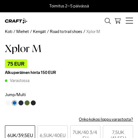
Toimitus 2–5 päivässä
Koti
Miehet
Kengät
Road to trail shoes
Xplor M
Xplor M
Outlet
75 EUR
Alkuperäinen hinta
150 EUR
Varastossa
Jump/Multi
Onko kokosi loppu varastosta?
7UK
/40 3/4 
7,5UK
6UK
/39,5EU
6,5UK
/40EU