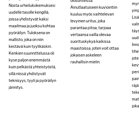
olosuhteissa. 
olosuhteissa. 
myrk
myrk
Nosta urheilukokemuksesi 
Nosta urheilukokemuksesi 
Ainutlaatuiseen kuviointiin 
Ainutlaatuiseen kuviointiin 
ymp
ymp
uudelle tasolle kengillä, 
uudelle tasolle kengillä, 
kuuluu myös vaihtelevan 
kuuluu myös vaihtelevan 
Lisä
Lisä
joissa yhdistyvät kaksi 
joissa yhdistyvät kaksi 
levyinen uritus, joka 
levyinen uritus, joka 
valm
valm
maailmaa ja juoksu kohtaa 
maailmaa ja juoksu kohtaa 
parantaa pitoa, tarjoaa 
parantaa pitoa, tarjoaa 
täys
täys
pyöräilyn. Tuloksena on 
pyöräilyn. Tuloksena on 
vertaansa vailla olevaa 
vertaansa vailla olevaa 
uud
uud
mallisto, joka on niin 
mallisto, joka on niin 
suorituskykyä kaikissa 
suorituskykyä kaikissa 
Inn
Inn
kestävä kuin tyylikäskin. 
kestävä kuin tyylikäskin. 
maastoissa, joten voit ottaa 
maastoissa, joten voit ottaa 
tihe
tihe
Kenkien suunnittelussa oli 
Kenkien suunnittelussa oli 
jokaisen askeleen 
jokaisen askeleen 
jote
jote
kyse paljon enemmästä 
kyse paljon enemmästä 
rauhallisin mielin.
rauhallisin mielin.
kev
kev
kuin pelkästä yhteistyöstä, 
kuin pelkästä yhteistyöstä, 
per
per
sillä niissä yhdistyvät 
sillä niissä yhdistyvät 
pain
pain
teknisyys, tyyli ja pyöräilyn 
teknisyys, tyyli ja pyöräilyn 
räj
räj
jännitys.
jännitys.
tek
tek
mate
mate
jok
jok