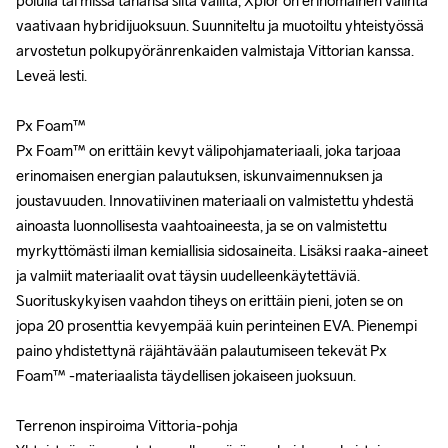
polulla tai missä tahansa siltä väliltä, ​​Xplor on erinomainen valinta 
polulla tai missä tahansa siltä väliltä, ​​Xplor on erinomainen valinta 
vaativaan hybridijuoksuun. Suunniteltu ja muotoiltu yhteistyössä 
vaativaan hybridijuoksuun. Suunniteltu ja muotoiltu yhteistyössä 
arvostetun polkupyöränrenkaiden valmistaja Vittorian kanssa. 
arvostetun polkupyöränrenkaiden valmistaja Vittorian kanssa. 
Leveä lesti.

Leveä lesti.

Px Foam™

Px Foam™

Px Foam™ on erittäin kevyt välipohjamateriaali, joka tarjoaa 
Px Foam™ on erittäin kevyt välipohjamateriaali, joka tarjoaa 
erinomaisen energian palautuksen, iskunvaimennuksen ja 
erinomaisen energian palautuksen, iskunvaimennuksen ja 
joustavuuden. Innovatiivinen materiaali on valmistettu yhdestä 
joustavuuden. Innovatiivinen materiaali on valmistettu yhdestä 
ainoasta luonnollisesta vaahtoaineesta, ja se on valmistettu 
ainoasta luonnollisesta vaahtoaineesta, ja se on valmistettu 
myrkyttömästi ilman kemiallisia sidosaineita. Lisäksi raaka-aineet 
myrkyttömästi ilman kemiallisia sidosaineita. Lisäksi raaka-aineet 
ja valmiit materiaalit ovat täysin uudelleenkäytettäviä. 
ja valmiit materiaalit ovat täysin uudelleenkäytettäviä. 
Suorituskykyisen vaahdon tiheys on erittäin pieni, joten se on 
Suorituskykyisen vaahdon tiheys on erittäin pieni, joten se on 
jopa 20 prosenttia kevyempää kuin perinteinen EVA. Pienempi 
jopa 20 prosenttia kevyempää kuin perinteinen EVA. Pienempi 
paino yhdistettynä räjähtävään palautumiseen tekevät Px 
paino yhdistettynä räjähtävään palautumiseen tekevät Px 
Foam™ -materiaalista täydellisen jokaiseen juoksuun.

Foam™ -materiaalista täydellisen jokaiseen juoksuun.

Terrenon inspiroima Vittoria-pohja

Terrenon inspiroima Vittoria-pohja
