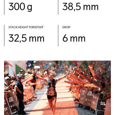
300 g
38,5 mm
STACK HEIGHT FOREFOOT
DROP
32,5 mm
6 mm