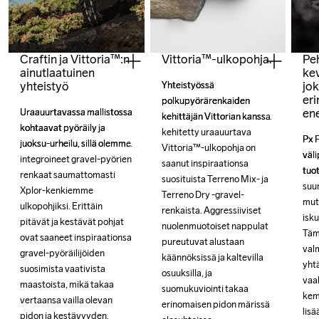
Craftin ja Vittoria™:n
Vittoria™-ulkopohja.
Peh
ainutlaatuinen
ke
yhteistyö
jok
Yhteistyössä 
Yhteistyössä 
er
polkupyörärenkaiden 
polkupyörärenkaiden 
en
Uraauurtavassa mallistossa 
Uraauurtavassa mallistossa 
kehittäjän Vittorian kanssa 
kehittäjän Vittorian kanssa 
kohtaavat pyöräily ja 
kohtaavat pyöräily ja 
kehitetty uraauurtava 
kehitetty uraauurtava 
Px 
Px 
juoksu-urheilu, sillä olemme 
juoksu-urheilu, sillä olemme 
Vittoria™-ulkopohja on 
Vittoria™-ulkopohja on 
väli
väli
integroineet gravel-pyörien 
integroineet gravel-pyörien 
saanut inspiraationsa 
saanut inspiraationsa 
tuot
tuot
renkaat saumattomasti 
renkaat saumattomasti 
suosituista Terreno Mix- ja 
suosituista Terreno Mix- ja 
suu
suu
Xplor-kenkiemme 
Xplor-kenkiemme 
Terreno Dry -gravel-
Terreno Dry -gravel-
mut
mut
ulkopohjiksi. Erittäin 
ulkopohjiksi. Erittäin 
renkaista. Aggressiiviset 
renkaista. Aggressiiviset 
isku
isku
pitävät ja kestävät pohjat 
pitävät ja kestävät pohjat 
nuolenmuotoiset nappulat 
nuolenmuotoiset nappulat 
Täm
Täm
ovat saaneet inspiraationsa 
ovat saaneet inspiraationsa 
pureutuvat alustaan 
pureutuvat alustaan 
val
val
gravel-pyöräilijöiden 
gravel-pyöräilijöiden 
käännöksissä ja kaltevilla 
käännöksissä ja kaltevilla 
yhtä
yhtä
suosimista vaativista 
suosimista vaativista 
osuuksilla, ja 
osuuksilla, ja 
vaa
vaa
maastoista, mikä takaa 
maastoista, mikä takaa 
suomukuviointi takaa 
suomukuviointi takaa 
kemi
kemi
vertaansa vailla olevan 
vertaansa vailla olevan 
erinomaisen pidon märissä 
erinomaisen pidon märissä 
lisä
lisä
pidon ja kestävyyden. 
pidon ja kestävyyden. 