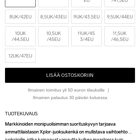
EU
/41,5EU
8UK
/42EU
8,5UK
/43EU
9UK
/43,5EU
9,5UK
/44EU
10UK
10,5UK
11UK
/45 
11,5UK
/44,5EU
/45EU
3/4EU
/46,5EU
12UK
/47EU
LISÄÄ OSTOSKORIIN
Ilmainen toimitus yli 50 euron tilauksille
Ilmainen palautus 30 päivän kuluessa
TUOTEKUVAUS
Markkinoiden monipuolisimman suorituskyvyn tarjoava 
Markkinoiden monipuolisimman suorituskyvyn tarjoava 
ammattilaistason Xplor-juoksukenkä on mullistava vaihtoehto 
ammattilaistason Xplor-juoksukenkä on mullistava vaihtoehto 
juoksijoille, jotka kaipaavat vapautta kulkea maastossa kuin 
juoksijoille, jotka kaipaavat vapautta kulkea maastossa kuin 