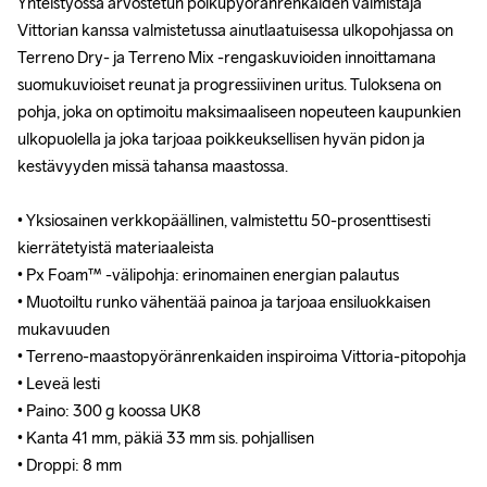
Yhteistyössä arvostetun polkupyöränrenkaiden valmistaja 
Yhteistyössä arvostetun polkupyöränrenkaiden valmistaja 
Vittorian kanssa valmistetussa ainutlaatuisessa ulkopohjassa on 
Vittorian kanssa valmistetussa ainutlaatuisessa ulkopohjassa on 
Terreno Dry- ja Terreno Mix -rengaskuvioiden innoittamana 
Terreno Dry- ja Terreno Mix -rengaskuvioiden innoittamana 
suomukuvioiset reunat ja progressiivinen uritus. Tuloksena on 
suomukuvioiset reunat ja progressiivinen uritus. Tuloksena on 
pohja, joka on optimoitu maksimaaliseen nopeuteen kaupunkien 
pohja, joka on optimoitu maksimaaliseen nopeuteen kaupunkien 
ulkopuolella ja joka tarjoaa poikkeuksellisen hyvän pidon ja 
ulkopuolella ja joka tarjoaa poikkeuksellisen hyvän pidon ja 
kestävyyden missä tahansa maastossa.

kestävyyden missä tahansa maastossa.

• Yksiosainen verkkopäällinen, valmistettu 50-prosenttisesti 
• Yksiosainen verkkopäällinen, valmistettu 50-prosenttisesti 
kierrätetyistä materiaaleista

kierrätetyistä materiaaleista

• Px Foam™ -välipohja: erinomainen energian palautus

• Px Foam™ -välipohja: erinomainen energian palautus

• Muotoiltu runko vähentää painoa ja tarjoaa ensiluokkaisen 
• Muotoiltu runko vähentää painoa ja tarjoaa ensiluokkaisen 
mukavuuden

mukavuuden

• Terreno-maastopyöränrenkaiden inspiroima Vittoria-pitopohja

• Terreno-maastopyöränrenkaiden inspiroima Vittoria-pitopohja

• Leveä lesti

• Leveä lesti

• Paino: 300 g koossa UK8

• Paino: 300 g koossa UK8

• Kanta 41 mm, päkiä 33 mm sis. pohjallisen

• Kanta 41 mm, päkiä 33 mm sis. pohjallisen

• Droppi: 8 mm
• Droppi: 8 mm