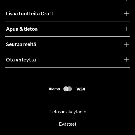
Filosofiamme
Lisää tuotteita Craft
Teamwear
Apua & tietoa
Yhteistyöt
Craft Care Guide
Seuraa meitä
Lehdistö
Käyttöehdot
Ota yhteyttä
Asiakaspalvelu
customercare@craftsportswear.com
FAQ
+46 (0) 33 722 32 10
Accessibility statement
Peruuta ostoksesi
Tietosuojakäytäntö
Evästeet