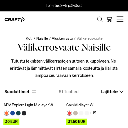
Toimitus 2–5 päivässä
Koti
Naisille
Aluskerrasto
Välikerrosvaate
Välikerrosvaate Naisille
Tutustu teknisten välikerrastojen uuteen sukupolveen. Ne 
eristävät ja lämmittävät siirtäen samalla kosteutta ja liiallista 
lämpöä seuraavaan kerrokseen.
Suodattimet
81
Tuotteet
Lajittele
:
ADV Explore Light Midlayer W
Gain Midlayer W
Outlet
Recycled
Outlet
+ 
15
30
EUR
31.50
EUR