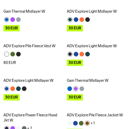
Gain Thermal Midlayer W
ADV Explore Light Midlayer W
Outlet
Outlet
Recycled
30
EUR
30
EUR
ADV Explore Pile Fleece Vest W
ADV Explore Light Midlayer W
Outlet
Recycled
80
EUR
30
EUR
ADV Explore Light Midlayer W
Gain Thermal Midlayer W
Outlet
Recycled
Outlet
30
EUR
30
EUR
ADV Explore Power Fleece Hood 
ADV Explore Pile Fleece Jacket W
Outlet
Jkt W
+ 
1
+ 
2