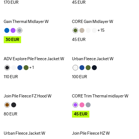
170
EUR
45
EUR
Gain Thermal Midlayer W
CORE Gain Midlayer W
Outlet
+ 
15
30
EUR
45
EUR
ADV Explore Pile Fleece Jacket W
Urban Fleece Jacket W
+ 
1
110
EUR
100
EUR
Join Pile Fleece FZ Hood W
CORE Trim Thermal midlayer W
Outlet
80
EUR
45
EUR
Urban Fleece Jacket W
Join Pile Fleece HZ W