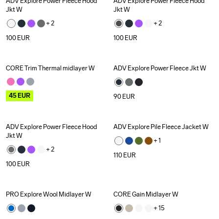
ADV Explore Power Fleece Hood 
ADV Explore Power Fleece Hood 
Jkt W
Jkt W
+ 
2
+ 
2
100
EUR
100
EUR
CORE Trim Thermal midlayer W
ADV Explore Power Fleece Jkt W
Outlet
45
EUR
90
EUR
ADV Explore Power Fleece Hood 
ADV Explore Pile Fleece Jacket W
Jkt W
+ 
1
+ 
2
110
EUR
100
EUR
PRO Explore Wool Midlayer W
CORE Gain Midlayer W
+ 
15