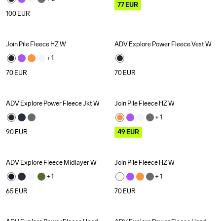
77
EUR
100
EUR
Join Pile Fleece HZ W
ADV Explore Power Fleece Vest W
+ 
1
70
EUR
70
EUR
ADV Explore Power Fleece Jkt W
Join Pile Fleece HZ W
Outlet
+ 
1
90
EUR
49
EUR
ADV Explore Fleece Midlayer W
Join Pile Fleece HZ W
Recycled
+ 
1
+ 
1
65
EUR
70
EUR