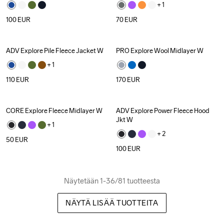
+ 
1
100
EUR
70
EUR
ADV Explore Pile Fleece Jacket W
PRO Explore Wool Midlayer W
+ 
1
110
EUR
170
EUR
CORE Explore Fleece Midlayer W
ADV Explore Power Fleece Hood 
Jkt W
+ 
1
+ 
2
50
EUR
100
EUR
Näytetään 1-36/81 tuotteesta
NÄYTÄ LISÄÄ TUOTTEITA