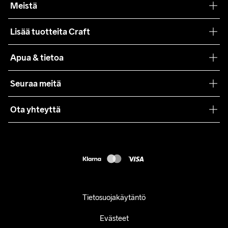
Meistä
Filosofiamme
Lisää tuotteita Craft
Teamwear
Apua & tietoa
Yhteistyöt
Craft Care Guide
Seuraa meitä
Lehdistö
Käyttöehdot
Ota yhteyttä
Asiakaspalvelu
customercare@craftsportswear.com
FAQ
+46 (0) 33 722 32 10
Accessibility statement
Peruuta ostoksesi
Tietosuojakäytäntö
Evästeet