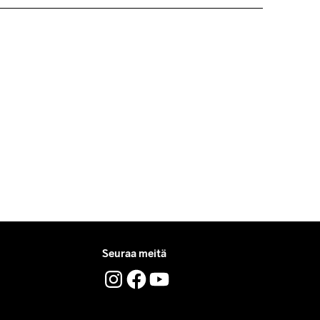
ord Mypack -pakettina.
 tilauksille.
t Tumble
Ironing Low 
Machine Wash 
uttomia.
Temp
40 Gentle
löydät nopeasti vastaukset kysymyksiisi.
Seuraa meitä