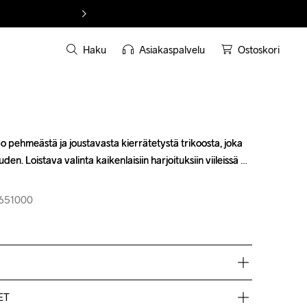
Haku
Asiakaspalvelu
Ostoskori
po pehmeästä ja joustavasta kierrätetystä trikoosta, joka 
po pehmeästä ja joustavasta kierrätetystä trikoosta, joka 
. Loistava valinta kaikenlaisiin harjoituksiin viileissä 
. Loistava valinta kaikenlaisiin harjoituksiin viileissä 
-651000
-651000
11% elastaani
ET