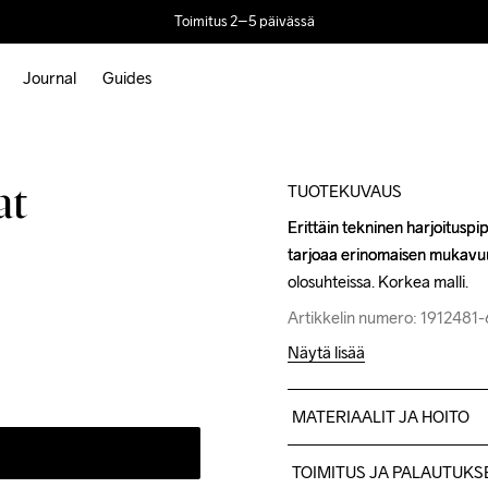
Toimitus 2–5 päivässä
Journal
Guides
TUOTEKUVAUS
at
Erittäin tekninen harjoituspi
Erittäin tekninen harjoituspi
tarjoaa erinomaisen mukavuuden
tarjoaa erinomaisen mukavuuden
olosuhteissa. Korkea malli.
olosuhteissa. Korkea malli.
Artikkelin numero: 1912481
Artikkelin numero: 1912481
Näytä lisää
MATERIAALIT JA HOITO
89% kierrätetty polyesteri, 
TOIMITUS JA PALAUTUKS