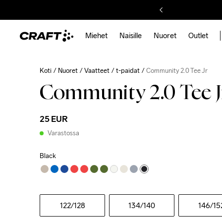
Miehet
Naisille
Nuoret
Outlet
Koti
Nuoret
Vaatteet
t-paidat
Community 2.0 Tee Jr
Community 2.0 Tee J
25 EUR
Varastossa
Black
122
/128
134
/140
146
/15