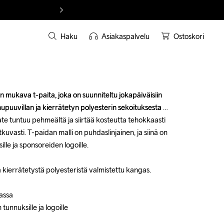
Haku
Asiakaspalvelu
Ostoskori
 mukava t-paita, joka on suunniteltu jokapäiväisiin 
 mukava t-paita, joka on suunniteltu jokapäiväisiin 
puuvillan ja kierrätetyn polyesterin sekoituksesta 
puuvillan ja kierrätetyn polyesterin sekoituksesta 
te tuntuu pehmeältä ja siirtää kosteutta tehokkaasti 
te tuntuu pehmeältä ja siirtää kosteutta tehokkaasti 
vasti. T-paidan malli on puhdaslinjainen, ja siinä on 
vasti. T-paidan malli on puhdaslinjainen, ja siinä on 
lle ja sponsoreiden logoille.

lle ja sponsoreiden logoille.

kierrätetystä polyesteristä valmistettu kangas.

kierrätetystä polyesteristä valmistettu kangas.

assa

assa

tunnuksille ja logoille

tunnuksille ja logoille
