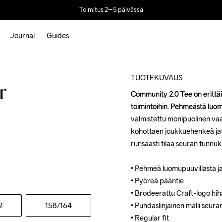
Toimitus 2–5 päivässä
Journal
Guides
TUOTEKUVAUS
r
Community 2.0 Tee on erittäin
Community 2.0 Tee on erittäin
toimintoihin. Pehmeästä luomu
toimintoihin. Pehmeästä luomu
valmistettu monipuolinen vaa
valmistettu monipuolinen vaa
kohottaen joukkuehenkeä jatku
kohottaen joukkuehenkeä jatku
runsaasti tilaa seuran tunnuksi
runsaasti tilaa seuran tunnuksi
• Pehmeä luomupuuvillasta ja 
• Pehmeä luomupuuvillasta ja 
• Pyöreä pääntie

• Pyöreä pääntie

• Brodeerattu Craft-logo hih
• Brodeerattu Craft-logo hih
2
158
/164
• Puhdaslinjainen malli seuran 
• Puhdaslinjainen malli seuran 
• Regular fit
• Regular fit