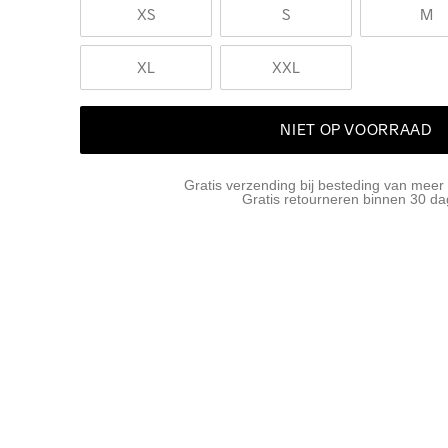
XS
S
M
XL
XXL
NIET OP VOORRAAD
Gratis verzending bij besteding van meer
Gratis retourneren binnen 30 d