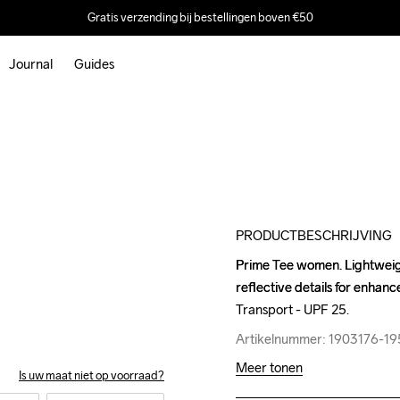
Gratis verzending bij bestellingen boven €50
Journal
Guides
Outlet
PRODUCTBESCHRIJVING
Prime Tee women. Lightweight
Prime Tee women. Lightweight
reflective details for enhanc
reflective details for enhanc
Transport - UPF 25.
Transport - UPF 25.
Artikelnummer: 1903176-1
Artikelnummer: 1903176-1
Meer tonen
Is uw maat niet op voorraad?