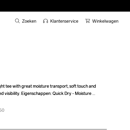
Zoeken
Klantenservice
Winkelwagen
 tee with great moisture transport, soft touch and 
 tee with great moisture transport, soft touch and 
ed visibility. Eigenschappen: Quick Dry - Moisture 
ed visibility. Eigenschappen: Quick Dry - Moisture 
950
950