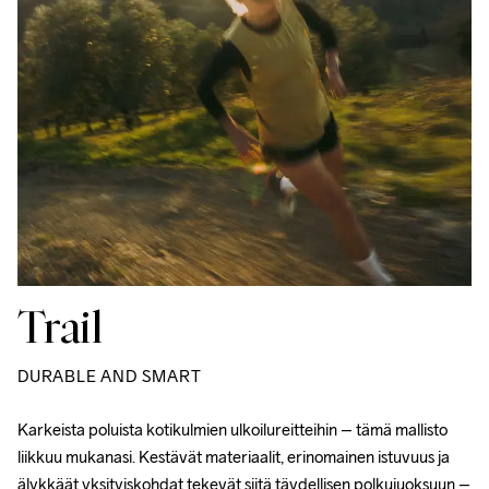
Trail
DURABLE AND SMART
Karkeista poluista kotikulmien ulkoilureitteihin – tämä mallisto 
liikkuu mukanasi. Kestävät materiaalit, erinomainen istuvuus ja 
älykkäät yksityiskohdat tekevät siitä täydellisen polkujuoksuun – 