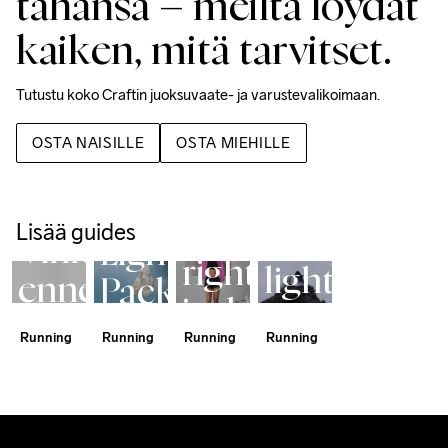
tahansa – meiltä löydät
kaiken, mitä tarvitset.
Tutustu koko Craftin juoksuvaate- ja varustevalikoimaan.
Gravel 
Running 
Running
OSTA NAISILLE
OSTA MIEHILLE
Jackets 
Smooth
Guide
Hypervent 
Find
roads
Light Wind 
Puolimaratonia
Jacket
the
Lisää guides
to
Vinkit
Lightweight.
right
light
ennen
Packable.
jacket
trails
kilpailua
Barely
Running
Running
Running
Running
for
with
There.
your
one
running
shoe