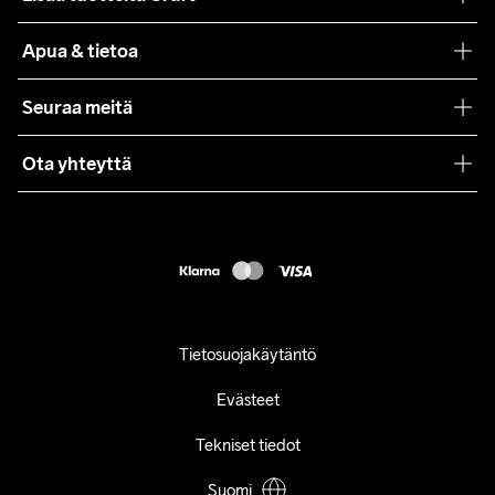
Teamwear
Apua & tietoa
Yhteistyöt
Craft Care Guide
Seuraa meitä
Lehdistö
Käyttöehdot
Ota yhteyttä
Asiakaspalvelu
customercare@craftsportswear.com
FAQ
+46 (0) 33 722 32 10
Accessibility statement
Peruuta ostoksesi
Tietosuojakäytäntö
Evästeet
Tekniset tiedot
Suomi