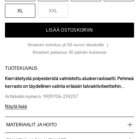
XL
XXL
LISÄÄ OSTOSKORIIN
Ilmainen toimitus yli 50 euron tilauksille
Ilmainen palautus 30 päivän kuluessa
TUOTEKUVAUS
Kierrätetystä polyesteristä valmistettu aluskerrastosetti. Pehmeä 
Kierrätetystä polyesteristä valmistettu aluskerrastosetti. Pehmeä 
kerrasto on täydellinen valinta erilaisiin talviaktiviteetteihin.
kerrasto on täydellinen valinta erilaisiin talviaktiviteetteihin.
Artikkelin numero: 1909706-214237
Artikkelin numero: 1909706-214237
Näytä lisää
MATERIAALIT JA HOITO
100% kierrätetty polyesteri