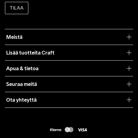
TILAA
Meistä
Filosofiamme
Lisää tuotteita Craft
Teamwear
Apua & tietoa
Yhteistyöt
Craft Care Guide
Seuraa meitä
Lehdistö
Käyttöehdot
Ota yhteyttä
Asiakaspalvelu
customercare@craftsportswear.com
FAQ
+46 (0) 33 722 32 10
Accessibility statement
Peruuta ostoksesi