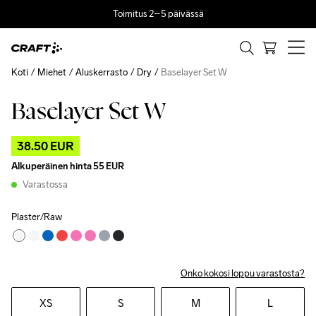
Toimitus 2–5 päivässä
Koti
Miehet
Aluskerrasto
Dry
Baselayer Set W
Baselayer Set W
Outlet
38.50 EUR
Alkuperäinen hinta
55 EUR
Varastossa
Plaster/Raw
Onko kokosi loppu varastosta?
XS
S
M
L