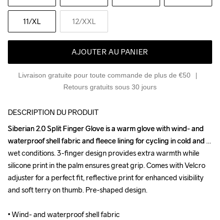
11
/XL
12
/XXL
AJOUTER AU PANIER
Livraison gratuite pour toute commande de plus de €50
Retours gratuits sous 30 jours
DESCRIPTION DU PRODUIT
Siberian 2.0 Split Finger Glove is a warm glove with wind- and 
Siberian 2.0 Split Finger Glove is a warm glove with wind- and 
waterproof shell fabric and fleece lining for cycling in cold and 
waterproof shell fabric and fleece lining for cycling in cold and 
wet conditions. 3-finger design provides extra warmth while 
wet conditions. 3-finger design provides extra warmth while 
silicone print in the palm ensures great grip. Comes with Velcro 
silicone print in the palm ensures great grip. Comes with Velcro 
adjuster for a perfect fit, reflective print for enhanced visibility 
adjuster for a perfect fit, reflective print for enhanced visibility 
and soft terry on thumb. Pre-shaped design.

and soft terry on thumb. Pre-shaped design.

• Wind- and waterproof shell fabric

• Wind- and waterproof shell fabric
