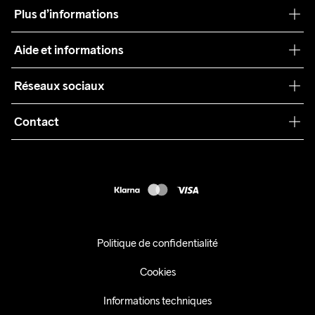
Notre philosophie
Plus d’informations
Craft Care Guide
Aide et informations
Teamwear
Service client
Réseaux sociaux
Durabilité
Conditions générales
Collaborations
Contact
Retours
Presse
customercare@craftsportswear.com
Expédition
+46 (0) 33 722 32 10
FAQ
Accessibility statement
Exercer mon droit de rétractation
Politique de confidentialité
Cookies
Informations techniques