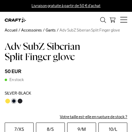
Livraison gratuite à partir de 50 € d'achat
Accueil
Accessoires
Gants
Adv SubZ Siberian Split Finger glove
Adv SubZ Siberian
Split Finger glove
50 EUR
En stock
SILVER-BLACK
Votre taille est-elle en rupture de stock ?
7
/XS
8
/S
9
/M
10
/L