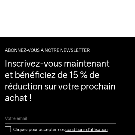
Livraison gratuite à partir de €50.
Pour les commandes inférieures, nous facturons €5.
Nous faisons appel à DHL qui livre pendant la journée.
Veillez à choisir une adresse où vous recevrez le colis.
ABONNEZ-VOUS À NOTRE NEWSLETTER
Inscrivez-vous maintenant 
et bénéficiez de 15 % de 
réduction sur votre prochain 
achat !
Cliquez pour accepter nos 
conditions d’utilisation