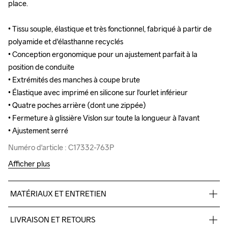
place.

place.

• Tissu souple, élastique et très fonctionnel, fabriqué à partir de 
• Tissu souple, élastique et très fonctionnel, fabriqué à partir de 
polyamide et d'élasthanne recyclés

polyamide et d'élasthanne recyclés

• Conception ergonomique pour un ajustement parfait à la 
• Conception ergonomique pour un ajustement parfait à la 
position de conduite

position de conduite

• Extrémités des manches à coupe brute

• Extrémités des manches à coupe brute

• Élastique avec imprimé en silicone sur l'ourlet inférieur 

• Élastique avec imprimé en silicone sur l'ourlet inférieur 

• Quatre poches arrière (dont une zippée)

• Quatre poches arrière (dont une zippée)

• Fermeture à glissière Vislon sur toute la longueur à l'avant

• Fermeture à glissière Vislon sur toute la longueur à l'avant

• Ajustement serré
• Ajustement serré
Numéro d'article : C17332-763P
Numéro d'article : C17332-763P
Afficher plus
MATÉRIAUX ET ENTRETIEN
74% Polyamide

LIVRAISON ET RETOURS
16% Élasthanne