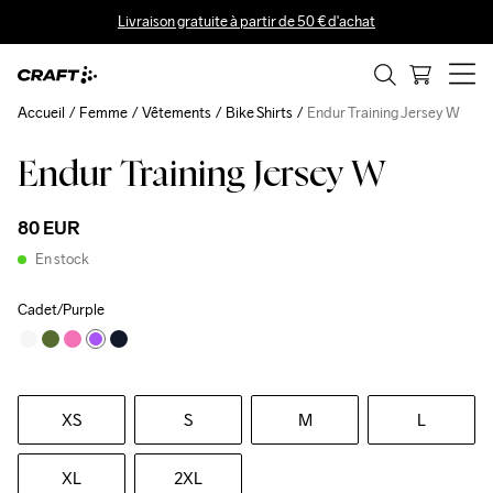
Livraison gratuite à partir de 50 € d'achat
Accueil
Femme
Vêtements
Bike Shirts
Endur Training Jersey W
Endur Training Jersey W
80 EUR
En stock
Cadet/Purple
XS
S
M
L
XL
2XL