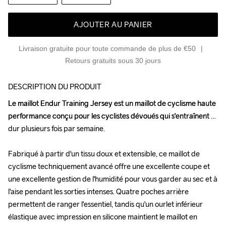
AJOUTER AU PANIER
Livraison gratuite pour toute commande de plus de €50
Retours gratuits sous 30 jours
DESCRIPTION DU PRODUIT
Le maillot Endur Training Jersey est un maillot de cyclisme haute 
Le maillot Endur Training Jersey est un maillot de cyclisme haute 
performance conçu pour les cyclistes dévoués qui s'entraînent 
performance conçu pour les cyclistes dévoués qui s'entraînent 
dur plusieurs fois par semaine. 

dur plusieurs fois par semaine. 

Fabriqué à partir d'un tissu doux et extensible, ce maillot de 
Fabriqué à partir d'un tissu doux et extensible, ce maillot de 
cyclisme techniquement avancé offre une excellente coupe et 
cyclisme techniquement avancé offre une excellente coupe et 
une excellente gestion de l'humidité pour vous garder au sec et à 
une excellente gestion de l'humidité pour vous garder au sec et à 
l'aise pendant les sorties intenses. Quatre poches arrière 
l'aise pendant les sorties intenses. Quatre poches arrière 
permettent de ranger l'essentiel, tandis qu'un ourlet inférieur 
permettent de ranger l'essentiel, tandis qu'un ourlet inférieur 
élastique avec impression en silicone maintient le maillot en 
élastique avec impression en silicone maintient le maillot en 