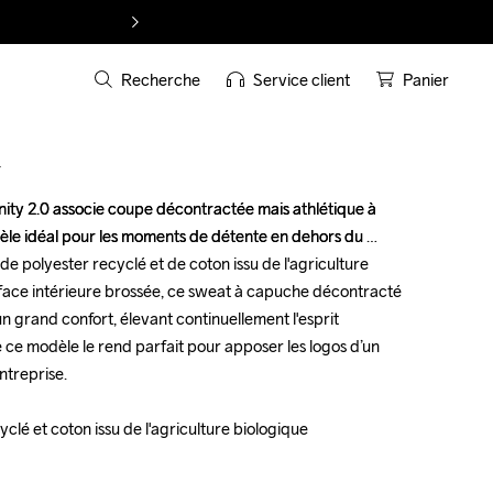
Recherche
Service client
Panier
T
y 2.0 associe coupe décontractée mais athlétique à 
y 2.0 associe coupe décontractée mais athlétique à 
èle idéal pour les moments de détente en dehors du 
èle idéal pour les moments de détente en dehors du 
e polyester recyclé et de coton issu de l'agriculture 
e polyester recyclé et de coton issu de l'agriculture 
rface intérieure brossée, ce sweat à capuche décontracté 
rface intérieure brossée, ce sweat à capuche décontracté 
un grand confort, élevant continuellement l'esprit 
un grand confort, élevant continuellement l'esprit 
 ce modèle le rend parfait pour apposer les logos d’un 
 ce modèle le rend parfait pour apposer les logos d’un 
treprise.

treprise.

clé et coton issu de l'agriculture biologique

clé et coton issu de l'agriculture biologique
