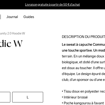
Livraison gratuite à partir de 50 € d'achat
Journal
Guides
nity 2.0 Hoodie W
DESCRIPTION DU PRODUI
die W
Le sweat à capuche Communit
Le sweat à capuche Communit
une touche sportive. Un mod
une touche sportive. Un mod
terrain. En un mélange doux d
terrain. En un mélange doux d
biologique, et doté d'une su
biologique, et doté d'une su
est doux au toucher. Il offre 
est doux au toucher. Il offre 
d'équipe. Le design épuré de
d'équipe. Le design épuré de
club, d’un sponsor ou d’une en
club, d’un sponsor ou d’une en
• Tissu doux en polyester recy
• Tissu doux en polyester recy
L
• Intérieur brossé

• Intérieur brossé

• Poche kangourou à l'avant

• Poche kangourou à l'avant
