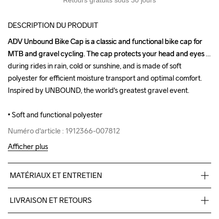
Retours gratuits sous 30 jours
DESCRIPTION DU PRODUIT
ADV Unbound Bike Cap is a classic and functional bike cap for 
ADV Unbound Bike Cap is a classic and functional bike cap for 
MTB and gravel cycling. The cap protects your head and eyes 
MTB and gravel cycling. The cap protects your head and eyes 
during rides in rain, cold or sunshine, and is made of soft 
during rides in rain, cold or sunshine, and is made of soft 
polyester for efficient moisture transport and optimal comfort. 
polyester for efficient moisture transport and optimal comfort. 
Inspired by UNBOUND, the world's greatest gravel event.

Inspired by UNBOUND, the world's greatest gravel event.

• Soft and functional polyester
• Soft and functional polyester
Numéro d'article : 1912366-007812
Numéro d'article : 1912366-007812
Afficher plus
MATÉRIAUX ET ENTRETIEN
100% Polyester
LIVRAISON ET RETOURS
Livraison gratuite à partir de €50.