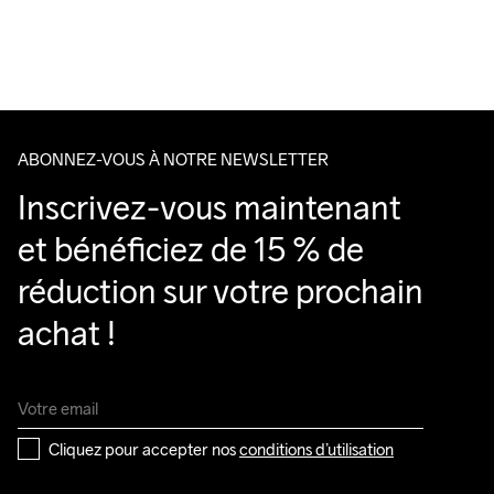
Pour les commandes inférieures, nous facturons €5.
Do Not Bleach
Do Not Iron
Do Not Tumble
Lavage en 
Nous faisons appel à DHL qui livre pendant la journée.
machine à 
Veillez à choisir une adresse où vous recevrez le colis.
40 degrés.
ABONNEZ-VOUS À NOTRE NEWSLETTER
Inscrivez-vous maintenant 
et bénéficiez de 15 % de 
réduction sur votre prochain 
achat !
Cliquez pour accepter nos 
conditions d’utilisation