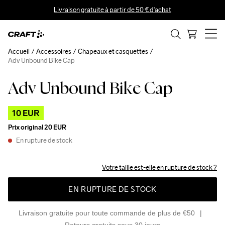
Livraison gratuite à partir de 50 € d'achat
Accueil
Accessoires
Chapeaux et casquettes
Adv Unbound Bike Cap
Adv Unbound Bike Cap
Outlet
10 EUR
Prix original
20 EUR
En rupture de stock
Votre taille est-elle en rupture de stock ?
EN RUPTURE DE STOCK
Livraison gratuite pour toute commande de plus de €50