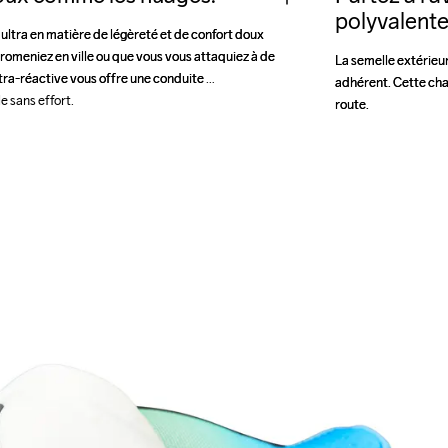
polyvalente
ltra en matière de légèreté et de confort doux 
ltra en matière de légèreté et de confort doux 
romeniez en ville ou que vous vous attaquiez à de 
romeniez en ville ou que vous vous attaquiez à de 
La semelle extérieu
La semelle extérieu
ra-réactive vous offre une conduite 
ra-réactive vous offre une conduite 
adhérent. Cette chau
adhérent. Cette chau
 sans effort. 
rebondissante et amortie qui semble sans effort. 
route.
route.