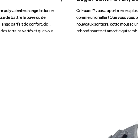
e polyvalente change la donne. 
e polyvalente change la donne. 
Cr Foam™ vous apporte le nec plus u
Cr Foam™ vous apporte le nec plus u
sse de battre le pavé ou de 
sse de battre le pavé ou de 
comme un oreiller ! Que vous vous p
comme un oreiller ! Que vous vous p
lange parfait de confort, de 
lange parfait de confort, de 
nouveaux sentiers, cette mousse ult
nouveaux sentiers, cette mousse ult
 des terrains variés et que vous 
 des terrains variés et que vous 
rebondissante et amortie qui semble