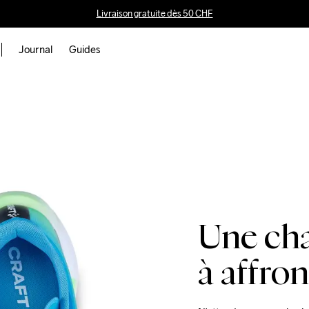
ails
Livraison gratuite dès 50 CHF
Journal
Guides
ything
en.
Une cha
à affro