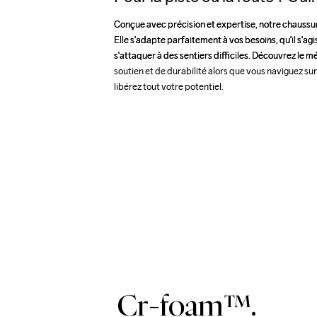
Conçue avec précision et expertise, notre chaussur
Conçue avec précision et expertise, notre chaussur
Elle s'adapte parfaitement à vos besoins, qu'il s'agi
Elle s'adapte parfaitement à vos besoins, qu'il s'agi
s'attaquer à des sentiers difficiles. Découvrez le mé
s'attaquer à des sentiers difficiles. Découvrez le mé
soutien et de durabilité alors que vous naviguez sur
soutien et de durabilité alors que vous naviguez sur
libérez tout votre potentiel.
libérez tout votre potentiel.
Cr-foam™.