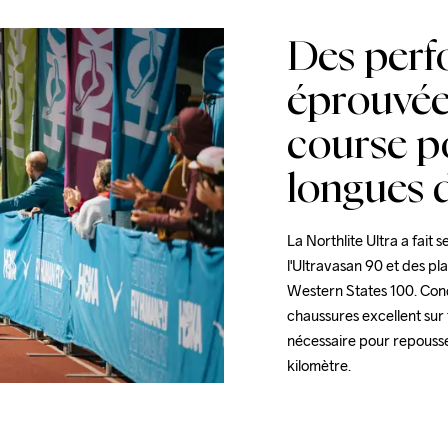
Des per
éprouvée
course p
longues 
La Northlite Ultra a fait 
l'Ultravasan 90 et des pl
Western States 100. Conçu
chaussures excellent sur 
nécessaire pour repousser
kilomètre.