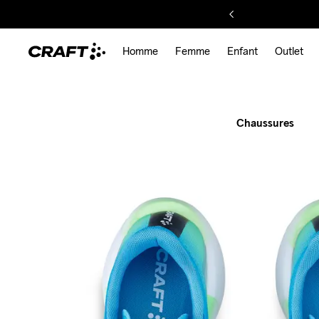
roads, tr
Homme
Femme
Enfant
Outlet
and ever
Chaussures
in betwe
SHOP FEMME
SHOP HOMME