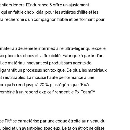
entiers légers, l'Endurance 3 offre un ajustement 
entiers légers, l'Endurance 3 offre un ajustement 
ui en fait le choix idéal pour les athlètes d'élite et les 
ui en fait le choix idéal pour les athlètes d'élite et les 
 la recherche d'un compagnon fiable et performant pour 
 la recherche d'un compagnon fiable et performant pour 
tériau de semelle intermédiaire ultra-léger qui excelle 
tériau de semelle intermédiaire ultra-léger qui excelle 
orption des chocs et la flexibilité. Fabriqué à partir d’un 
orption des chocs et la flexibilité. Fabriqué à partir d’un 
, ce matériau innovant est produit sans agents de 
, ce matériau innovant est produit sans agents de 
i garantit un processus non toxique. De plus, les matériaux 
i garantit un processus non toxique. De plus, les matériaux 
nt réutilisables. La mousse haute performance a une 
nt réutilisables. La mousse haute performance a une 
e qui la rend jusqu'à 20 % plus légère que l'EVA 
e qui la rend jusqu'à 20 % plus légère que l'EVA 
t combiné à un rebond explosif rendent le Px Foam™ 
t combiné à un rebond explosif rendent le Px Foam™ 
 Fit® se caractérise par une coque étroite au niveau du 
 Fit® se caractérise par une coque étroite au niveau du 
 pied et un avant-pied spacieux. Le talon étroit ne glisse 
 pied et un avant-pied spacieux. Le talon étroit ne glisse 