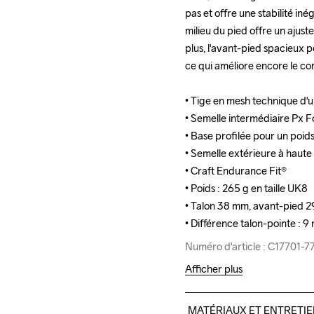
pas et offre une stabilité iné
pas et offre une stabilité iné
milieu du pied offre un ajust
milieu du pied offre un ajust
plus, l'avant-pied spacieux 
plus, l'avant-pied spacieux 
ce qui améliore encore le conf
ce qui améliore encore le conf
• Tige en mesh technique d'un
• Tige en mesh technique d'un
• Semelle intermédiaire Px F
• Semelle intermédiaire Px F
• Base profilée pour un poid
• Base profilée pour un poid
• Semelle extérieure à haute 
• Semelle extérieure à haute 
• Craft Endurance Fit®

• Craft Endurance Fit®

• Poids : 265 g en taille UK8

• Poids : 265 g en taille UK8

• Talon 38 mm, avant-pied 29
• Talon 38 mm, avant-pied 29
• Différence talon-pointe : 
• Différence talon-pointe : 
Numéro d'article : C17701-7
Numéro d'article : C17701-7
Afficher plus
MATÉRIAUX ET ENTRETI