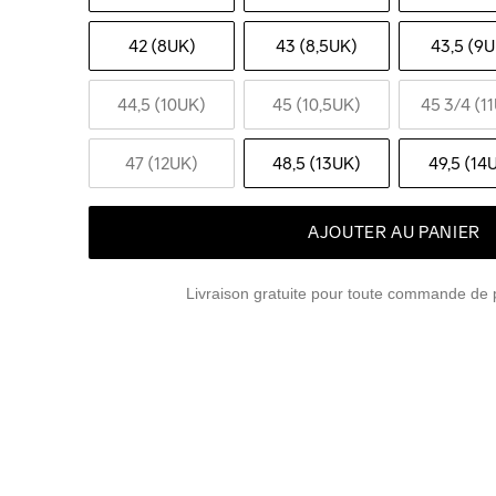
42 (8UK)
43 (8,5UK)
43,5 (9
44,5 (10UK)
45 (10,5UK)
45 3
/4 (1
47 (12UK)
48,5 (13UK)
49,5 (14
AJOUTER AU PANIER
Livraison gratuite pour toute commande de