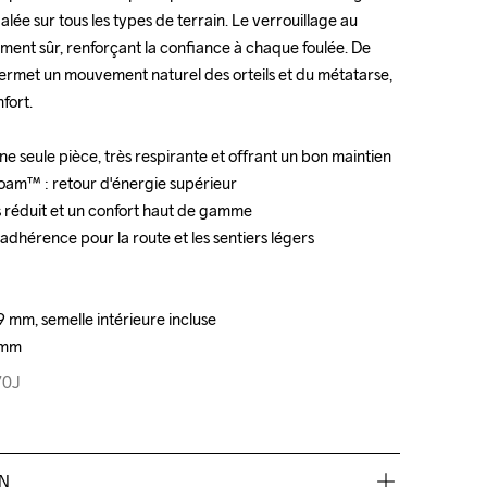
galée sur tous les types de terrain. Le verrouillage au 
galée sur tous les types de terrain. Le verrouillage au 
ement sûr, renforçant la confiance à chaque foulée. De 
ement sûr, renforçant la confiance à chaque foulée. De 
permet un mouvement naturel des orteils et du métatarse, 
permet un mouvement naturel des orteils et du métatarse, 
ort.

ort.

e seule pièce, très respirante et offrant un bon maintien

e seule pièce, très respirante et offrant un bon maintien

oam™ : retour d'énergie supérieur

oam™ : retour d'énergie supérieur

s réduit et un confort haut de gamme

s réduit et un confort haut de gamme

adhérence pour la route et les sentiers légers

adhérence pour la route et les sentiers légers

 mm, semelle intérieure incluse

 mm, semelle intérieure incluse

9 mm
9 mm
70J
70J
EN