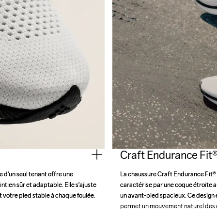
Craft Endurance Fit
d'un seul tenant offre une 
d'un seul tenant offre une 
La chaussure Craft Endurance Fit® o
La chaussure Craft Endurance Fit® o
tien sûr et adaptable. Elle s'ajuste 
tien sûr et adaptable. Elle s'ajuste 
caractérise par une coque étroite au
caractérise par une coque étroite au
 votre pied stable à chaque foulée.
 votre pied stable à chaque foulée.
un avant-pied spacieux. Ce design év
un avant-pied spacieux. Ce design év
permet un mouvement naturel des o
permet un mouvement naturel des o