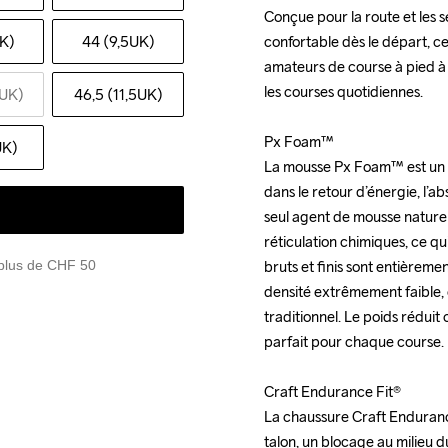
Conçue pour la route et les s
Conçue pour la route et les s
UK)
44 (9,5UK)
confortable dès le départ, ce q
confortable dès le départ, ce q
amateurs de course à pied à
amateurs de course à pied à
les courses quotidiennes.

les courses quotidiennes.

1UK)
46,5 (11,5UK)
Px Foam™

Px Foam™

UK)
La mousse Px Foam™ est un ma
La mousse Px Foam™ est un ma
dans le retour d’énergie, l’abs
dans le retour d’énergie, l’abs
seul agent de mousse naturel
seul agent de mousse naturel
réticulation chimiques, ce qu
réticulation chimiques, ce qu
 plus de CHF 50
bruts et finis sont entièreme
bruts et finis sont entièreme
densité extrêmement faible, c
densité extrêmement faible, c
traditionnel. Le poids rédui
traditionnel. Le poids rédui
parfait pour chaque course.

parfait pour chaque course.

Craft Endurance Fit®

Craft Endurance Fit®

La chaussure Craft Endurance
La chaussure Craft Endurance
talon, un blocage au milieu du
talon, un blocage au milieu du