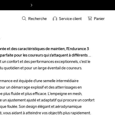
Recherche
Service client
Panier
T
rée et des caractéristiques de maintien, l'Endurance 3 
rée et des caractéristiques de maintien, l'Endurance 3 
parfaite pour les coureurs qui s'attaquent à différents 
parfaite pour les coureurs qui s'attaquent à différents 
nt un confort et des performances exceptionnels, c'est le 
nt un confort et des performances exceptionnels, c'est le 
du quotidien et pour un large éventail de coureurs.

du quotidien et pour un large éventail de coureurs.

rmance est équipée d'une semelle intermédiaire 
rmance est équipée d'une semelle intermédiaire 
r un démarrage explosif et des atterrissages en 
r un démarrage explosif et des atterrissages en 
e plus fluide et plus efficace. L'empeigne en mesh, 
e plus fluide et plus efficace. L'empeigne en mesh, 
 un ajustement ajusté et adaptatif qui procure un confort 
 un ajustement ajusté et adaptatif qui procure un confort 
aque foulée. Son design élégant et aérodynamique 
aque foulée. Son design élégant et aérodynamique 
té, vous aidant à atteindre vos objectifs plus rapidement. 
té, vous aidant à atteindre vos objectifs plus rapidement. 