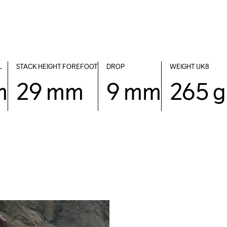
L
STACK HEIGHT FOREFOOT
DROP 
WEIGHT UK8
m
29 mm
9 mm
265 g