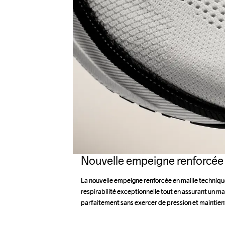
Nouvelle empeigne renforcée
La nouvelle empeigne renforcée en maille technique 
La nouvelle empeigne renforcée en maille technique 
respirabilité exceptionnelle tout en assurant un main
respirabilité exceptionnelle tout en assurant un main
parfaitement sans exercer de pression et maintient
parfaitement sans exercer de pression et maintient