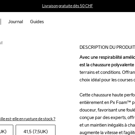
Livraison gratuite dès 50 CHF
Journal
Guides
 M
DESCRIPTION DU PRODUI
Avec une respirabilité amélio
Avec une respirabilité amélio
est la chaussure polyvalente 
est la chaussure polyvalente 
terrains et conditions. Offra
terrains et conditions. Offra
choix idéal pour les courses 
choix idéal pour les courses 
Cette chaussure haute perfo
Cette chaussure haute perfo
entièrement en Px Foam™ pou
entièrement en Px Foam™ pou
douceur, favorisant une foulé
douceur, favorisant une foulé
conçue par des experts, offre
conçue par des experts, offre
ille est-elle en rupture de stock ?
et un maintien inégalés à ch
et un maintien inégalés à ch
7UK)
41,5 (7,5UK)
augmente la vitesse et l'agili
augmente la vitesse et l'agili