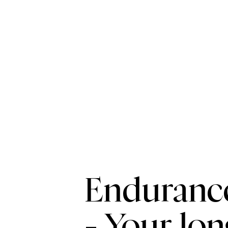
Enduranc
- Your lon