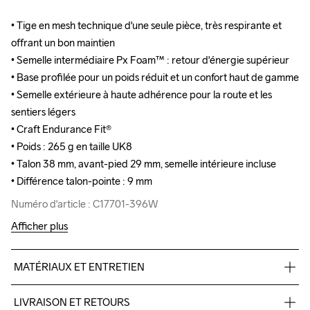
• Tige en mesh technique d'une seule pièce, très respirante et 
• Tige en mesh technique d'une seule pièce, très respirante et 
offrant un bon maintien

offrant un bon maintien

• Semelle intermédiaire Px Foam™ : retour d'énergie supérieur

• Semelle intermédiaire Px Foam™ : retour d'énergie supérieur

• Base profilée pour un poids réduit et un confort haut de gamme

• Base profilée pour un poids réduit et un confort haut de gamme

• Semelle extérieure à haute adhérence pour la route et les 
• Semelle extérieure à haute adhérence pour la route et les 
sentiers légers

sentiers légers

• Craft Endurance Fit®

• Craft Endurance Fit®

• Poids : 265 g en taille UK8

• Poids : 265 g en taille UK8

• Talon 38 mm, avant-pied 29 mm, semelle intérieure incluse

• Talon 38 mm, avant-pied 29 mm, semelle intérieure incluse

• Différence talon-pointe : 9 mm
• Différence talon-pointe : 9 mm
Numéro d'article : C17701-396W
Numéro d'article : C17701-396W
Afficher plus
MATÉRIAUX ET ENTRETIEN
Upper 40% Polyester Recycled, 38% Polyester, 19% 
LIVRAISON ET RETOURS