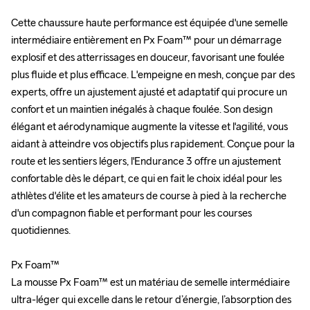
Cette chaussure haute performance est équipée d'une semelle 
Cette chaussure haute performance est équipée d'une semelle 
intermédiaire entièrement en Px Foam™ pour un démarrage 
intermédiaire entièrement en Px Foam™ pour un démarrage 
explosif et des atterrissages en douceur, favorisant une foulée 
explosif et des atterrissages en douceur, favorisant une foulée 
plus fluide et plus efficace. L'empeigne en mesh, conçue par des 
plus fluide et plus efficace. L'empeigne en mesh, conçue par des 
experts, offre un ajustement ajusté et adaptatif qui procure un 
experts, offre un ajustement ajusté et adaptatif qui procure un 
confort et un maintien inégalés à chaque foulée. Son design 
confort et un maintien inégalés à chaque foulée. Son design 
élégant et aérodynamique augmente la vitesse et l'agilité, vous 
élégant et aérodynamique augmente la vitesse et l'agilité, vous 
aidant à atteindre vos objectifs plus rapidement. Conçue pour la 
aidant à atteindre vos objectifs plus rapidement. Conçue pour la 
route et les sentiers légers, l'Endurance 3 offre un ajustement 
route et les sentiers légers, l'Endurance 3 offre un ajustement 
confortable dès le départ, ce qui en fait le choix idéal pour les 
confortable dès le départ, ce qui en fait le choix idéal pour les 
athlètes d'élite et les amateurs de course à pied à la recherche 
athlètes d'élite et les amateurs de course à pied à la recherche 
d'un compagnon fiable et performant pour les courses 
d'un compagnon fiable et performant pour les courses 
quotidiennes.

quotidiennes.

Px Foam™

Px Foam™

La mousse Px Foam™ est un matériau de semelle intermédiaire 
La mousse Px Foam™ est un matériau de semelle intermédiaire 
ultra-léger qui excelle dans le retour d’énergie, l’absorption des 
ultra-léger qui excelle dans le retour d’énergie, l’absorption des 