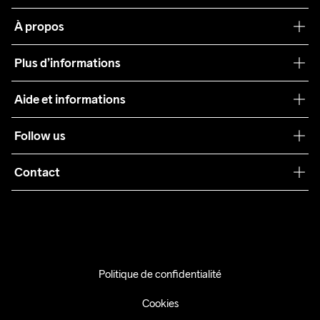
À propos
Notre philosophie
Plus d’informations
Craft Care Guide
Aide et informations
Teamwear
Service client
Follow us
Durabilité
Conditions générales
Collaborations
Contact
Retours
Presse
info@craftsportswear.ch
Expédition
+41 32 841 08 36
FAQ
Accessibility statement
Politique de confidentialité
Exercer mon droit de rétractation
Cookies