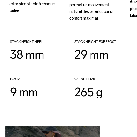
flui
flui
votre pied stable à chaque 
votre pied stable à chaque 
permet un mouvement 
permet un mouvement 
plus
plus
foulée.
foulée.
naturel des orteils pour un 
naturel des orteils pour un 
kil
kil
confort maximal.
confort maximal.
STACK HEIGHT HEEL
STACK HEIGHT FOREFOOT
38 mm
29 mm
DROP 
WEIGHT UK8
9 mm
265 g