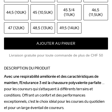
45 3
/4 
46,5 
44,5 (10UK)
45 (10,5UK)
(11UK)
(11,5UK)
47 (12UK)
48,5 (13UK)
49,5 (14UK)
AJOUTER AU PANIER
Livraison gratuite pour toute commande de plus de CHF 50
DESCRIPTION DU PRODUIT
Avec une respirabilité améliorée et des caractéristiques de 
Avec une respirabilité améliorée et des caractéristiques de 
maintien, l'Endurance 3 est la chaussure polyvalente parfaite 
maintien, l'Endurance 3 est la chaussure polyvalente parfaite 
pour les coureurs qui s'attaquent à différents terrains et 
pour les coureurs qui s'attaquent à différents terrains et 
conditions. Offrant un confort et des performances 
conditions. Offrant un confort et des performances 
exceptionnels, c'est le choix idéal pour les courses du quotidien 
exceptionnels, c'est le choix idéal pour les courses du quotidien 
et pour un large éventail de coureurs.

et pour un large éventail de coureurs.
