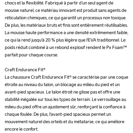
chocs et la flexibilité. Fabriqué à partir d’un seul agent de 
chocs et la flexibilité. Fabriqué à partir d’un seul agent de 
mousse naturel, ce matériau innovant est produit sans agents de 
mousse naturel, ce matériau innovant est produit sans agents de 
réticulation chimiques, ce qui garantit un processus non toxique. 
réticulation chimiques, ce qui garantit un processus non toxique. 
De plus, les matériaux bruts et finis sont entièrement réutilisables. 
De plus, les matériaux bruts et finis sont entièrement réutilisables. 
La mousse haute performance a une densité extrêmement faible, 
La mousse haute performance a une densité extrêmement faible, 
ce qui la rend jusqu'à 20 % plus légère que l'EVA traditionnel. Le 
ce qui la rend jusqu'à 20 % plus légère que l'EVA traditionnel. Le 
poids réduit combiné à un rebond explosif rendent le Px Foam™ 
poids réduit combiné à un rebond explosif rendent le Px Foam™ 
parfait pour chaque course.

parfait pour chaque course.

Craft Endurance Fit®

Craft Endurance Fit®

La chaussure Craft Endurance Fit® se caractérise par une coque 
La chaussure Craft Endurance Fit® se caractérise par une coque 
étroite au niveau du talon, un blocage au milieu du pied et un 
étroite au niveau du talon, un blocage au milieu du pied et un 
avant-pied spacieux. Le talon étroit ne glisse pas et offre une 
avant-pied spacieux. Le talon étroit ne glisse pas et offre une 
stabilité inégalée sur tous les types de terrain. Le verrouillage au 
stabilité inégalée sur tous les types de terrain. Le verrouillage au 
milieu du pied offre un ajustement sûr, renforçant la confiance à 
milieu du pied offre un ajustement sûr, renforçant la confiance à 
chaque foulée. De plus, l'avant-pied spacieux permet un 
chaque foulée. De plus, l'avant-pied spacieux permet un 
mouvement naturel des orteils et du métatarse, ce qui améliore 
mouvement naturel des orteils et du métatarse, ce qui améliore 
encore le confort.

encore le confort.
