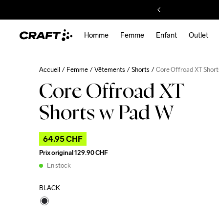
Homme
Femme
Enfant
Outlet
Accueil
Femme
Vêtements
Shorts
Core Offroad XT Shor
Core Offroad XT
Shorts w Pad W
64.95 CHF
Prix original
129.90 CHF
En stock
BLACK