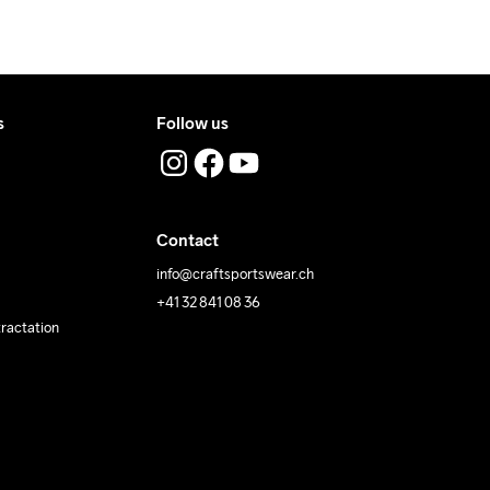
s
Follow us
Contact
info@craftsportswear.ch
+41 32 841 08 36
tractation