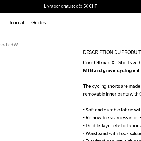
Livraison gratuite dès 50 CHF
Journal
Guides
Outlet
ts w Pad W
DESCRIPTION DU PRODUI
Core Offroad XT Shorts with P
Core Offroad XT Shorts with P
MTB and gravel cycling enthusi
MTB and gravel cycling enthusi
The cycling shorts are made o
The cycling shorts are made o
removable inner pants with 
removable inner pants with 
• Soft and durable fabric with
• Soft and durable fabric with
• Removable seamless inner 
• Removable seamless inner 
• Double-layer elastic fabric a
• Double-layer elastic fabric a
• Waistband with hook soluti
• Waistband with hook soluti