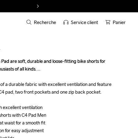
Recherche
Service client
Panier
T
ad are soft, durable and loose-fitting bike shorts for 
ad are soft, durable and loose-fitting bike shorts for 
asts of all kinds. 

asts of all kinds. 

f a durable fabric with excellent ventilation and feature 
f a durable fabric with excellent ventilation and feature 
C4 pad, two front pockets and one zip back pocket.

C4 pad, two front pockets and one zip back pocket.

 excellent ventilation

 excellent ventilation

shorts with C4 Pad Men

shorts with C4 Pad Men

t waist for a smooth fit 

t waist for a smooth fit 

on for easy adjustment

on for easy adjustment
