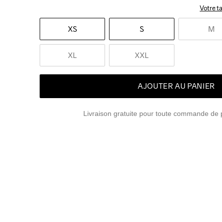
Votre ta
XS
S
M
XL
XXL
AJOUTER AU PANIER
Livraison gratuite pour toute commande de